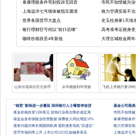
·
泰康理赔条件苛刻投诉无回音
·
市民不知情被兴业
·
上海远洋七号墙体被指豆腐渣
·
格力空调安装不当
·
世界各国货币大盘点
·
史玉柱身家1天缩水
·
银行理财巨亏何以“前仆后继”
·
高考准考证摇身变
·
咖啡价格跌至4年新低
·
大理古城租金两年
山东出现高仿百元假币
从毕婚族到毕房族
飞机上求婚只要2000
·
"钱荒"影响进一步蔓延 深圳银行人士曝暂停放贷
·
基金公司垂涎
·
黄金价格跌穿1300美元 首饰行业再次降价成定局
·
市民不知情被
·
保监会发布保险业经营数据 保费收入同比增近10%
·
泰康理赔条件
·
债务问题仍将长期困扰欧洲 需防债务危机"后遗症"
·
格力空调安装不
·
货币市场利率上升 上市公司2425亿短融券承压
·
上海远洋七号