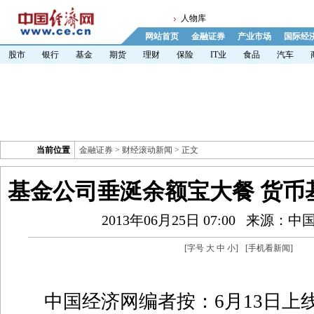
人物库
网站首页
金融证券
产业市场
国际经
股市
银行
基金
期货
理财
保险
IT业
食品
汽车
当前位置
金融证券
>
财经滚动新闻
> 正文
基金公司垂涎余额宝大餐 货币
2013年06月25日 07:00
来源：中
[字号
大
中
小
]
[
手机看新闻
]
中国经济网编者按：
6月13日