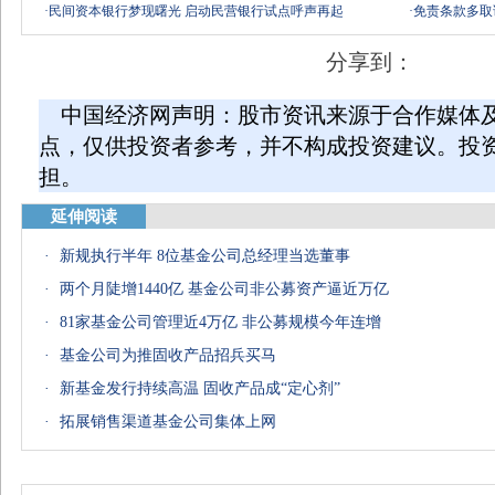
·
民间资本银行梦现曙光 启动民营银行试点呼声再起
·
免责条款多取
分享到：
中国经济网声明：股市资讯来源于合作媒体
点，仅供投资者参考，并不构成投资建议。投
担。
延伸阅读
·
新规执行半年 8位基金公司总经理当选董事
·
两个月陡增1440亿 基金公司非公募资产逼近万亿
·
81家基金公司管理近4万亿 非公募规模今年连增
·
基金公司为推固收产品招兵买马
·
新基金发行持续高温 固收产品成“定心剂”
·
拓展销售渠道基金公司集体上网