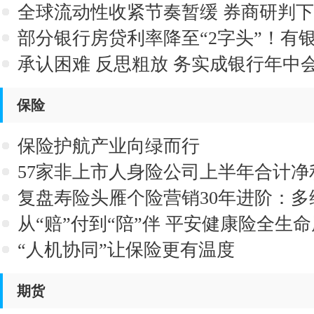
道门槛
全球流动性收紧节奏暂缓 券商研判
改善
部分银行房贷利率降至“2字头”！有
2.8%
承认困难 反思粗放 务实成银行年中
保险
保险护航产业向绿而行
57家非上市人身险公司上半年合计
109%
复盘寿险头雁个险营销30年进阶：
固“基本盘”
从“赔”付到“陪”伴 平安健康险全生
行时
“人机协同”让保险更有温度
期货