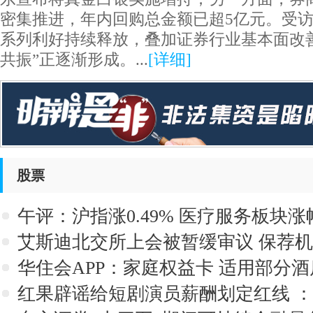
密集推进，年内回购总金额已超5亿元。受
系列利好持续释放，叠加证券行业基本面改
共振”正逐渐形成。...
[
详细
]
股票
午评：沪指涨0.49% 医疗服务板块
艾斯迪北交所上会被暂缓审议 保荐
华住会APP：家庭权益卡 适用部分
红果辟谣给短剧演员薪酬划定红线 