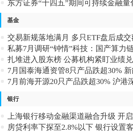
市场行为 与平台无关
东方证券“十四五”期间可持续金融量
基金
交易新规落地满月 多只ETF盘后成
私募7月调研“钟情”科技：国产算力
扎堆进入股东榜 公募机构紧盯业绩
7月国泰海通资管8只产品跌超30% 
43%
7月前海开源20只产品跌超30% 沪港
亿
银行
上海银行移动金融渠道融合升级 开
新体验
房贷利率下探至2.8%以下 银行设置