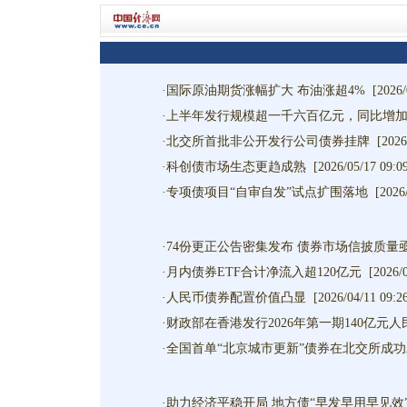
·
国际原油期货涨幅扩大 布油涨超4%
[2026/
·
上半年发行规模超一千六百亿元，同比增加
·
北交所首批非公开发行公司债券挂牌
[2026
·
科创债市场生态更趋成熟
[2026/05/17 09:0
·
专项债项目“自审自发”试点扩围落地
[2026
·
74份更正公告密集发布 债券市场信披质量
·
月内债券ETF合计净流入超120亿元
[2026/
·
人民币债券配置价值凸显
[2026/04/11 09:2
·
财政部在香港发行2026年第一期140亿元
·
全国首单“北京城市更新”债券在北交所成
·
助力经济平稳开局 地方债“早发早用早见效