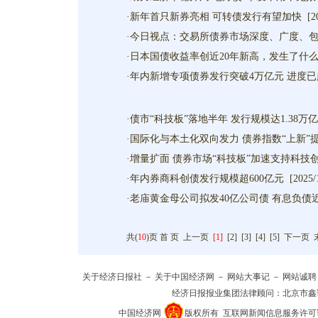
·
新年首只新券亮相 可转债发行有望加快
[2
·
今日视点：交易所债券市场深度、广度、
·
日本国债收益率创近20年新高，发生了什
·
年内新增专项债券发行突破4万亿元 进度
·
债市“科技板”落地半年 发行规模达1.38万
·
国际化与本土化双向发力 债券指数“上新”
·
增量扩面 债券市场“科技板”加速支持科技
·
年内券商科创债发行规模超600亿元
[2025/
·
老庙黄金母公司拟发40亿公司债 有息负债近
共(
10
)页
首 页
上一页
[1]
[
2
] [
3
] [
4
] [
5
]
下一页
关于经济日报社
－
关于中国经济网
－
网站大事记
－
网站诚聘
经济日报报业集团法律顾问：
北京市鑫
中国经济网
版权所有
互联网新闻信息服务许可证(10