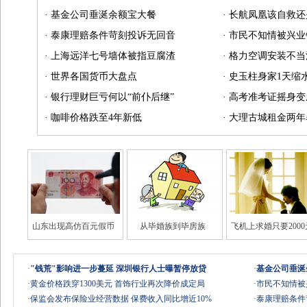
·
基金公司垂涎余额宝大餐
·
长航凤凰该自救还
·
泰康理赔条件苛刻投诉无回音
·
市民不知情被兴业
·
上海远洋七号墙体被指豆腐渣
·
格力空调安装不当
·
世界各国货币大盘点
·
史玉柱身家1天缩水
·
银行理财巨亏何以“前仆后继”
·
高考准考证摇身变
·
咖啡价格跌至4年新低
·
大理古城租金两年
山东出现高仿百元假币
从毕婚族到毕房族
飞机上求婚只要2000
·
"钱荒"影响进一步蔓延 深圳银行人士曝暂停放贷
·
基金公司垂涎
·
黄金价格跌穿1300美元 首饰行业再次降价成定局
·
市民不知情被
·
保监会发布保险业经营数据 保费收入同比增近10%
·
泰康理赔条件