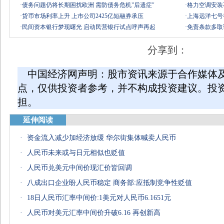
·
债务问题仍将长期困扰欧洲 需防债务危机"后遗症"
·
格力空调安装不
·
货币市场利率上升 上市公司2425亿短融券承压
·
上海远洋七号
·
民间资本银行梦现曙光 启动民营银行试点呼声再起
·
免责条款多取
分享到：
中国经济网声明：股市资讯来源于合作媒体
点，仅供投资者参考，并不构成投资建议。投
担。
延伸阅读
·
资金流入减少加经济放缓 华尔街集体喊卖人民币
·
人民币未来或与日元相似也贬值
·
人民币兑美元中间价现汇价皆回调
·
八成出口企业盼人民币稳定 商务部:应抵制竞争性贬值
·
18日人民币汇率中间价:1美元对人民币6.1651元
·
人民币对美元汇率中间价升破6.16 再创新高