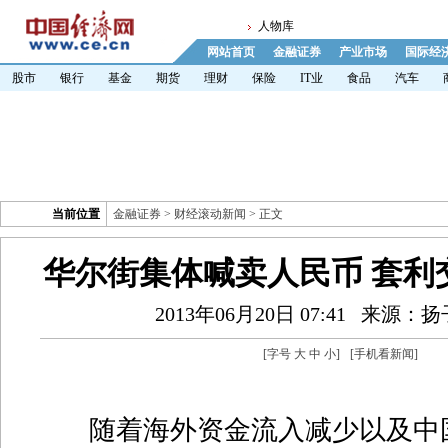
人物库
网站首页
金融证券
产业市场
国际经
股市
银行
基金
期货
理财
保险
IT业
食品
汽车
当前位置
金融证券
>
财经滚动新闻
> 正文
华尔街集体喊卖人民币 套利
2013年06月20日 07:41
来源：扬
[字号
大
中
小
]
[
手机看新闻
]
随着海外资金流入减少以及中