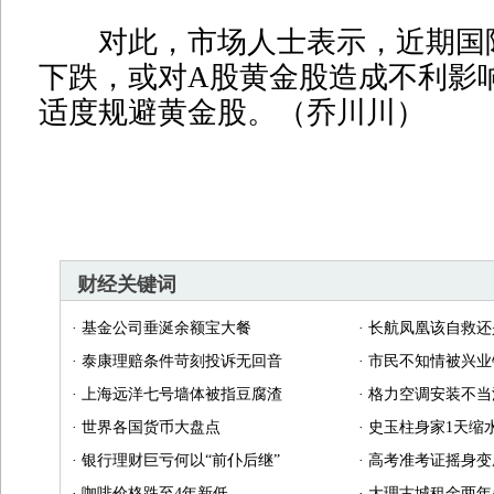
对此，市场人士表示，近期国
下跌，或对A股黄金股造成不利影
适度规避黄金股。（乔川川）
财经关键词
·
基金公司垂涎余额宝大餐
·
长航凤凰该自救还
·
泰康理赔条件苛刻投诉无回音
·
市民不知情被兴业
·
上海远洋七号墙体被指豆腐渣
·
格力空调安装不当
·
世界各国货币大盘点
·
史玉柱身家1天缩水
·
银行理财巨亏何以“前仆后继”
·
高考准考证摇身变
·
咖啡价格跌至4年新低
·
大理古城租金两年