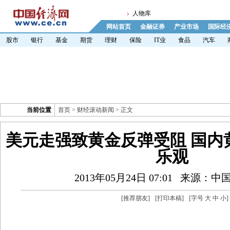
人物库
网站首页
金融证券
产业市场
国际经
股市
银行
基金
期货
理财
保险
IT业
食品
汽车
当前位置
首页
>
财经滚动新闻
> 正文
美元走强致黄金反弹受阻 国内
乐观
2013年05月24日 07:01
来源：中
[
推荐朋友
]
[
打印本稿
]
[字号
大
中
小
]