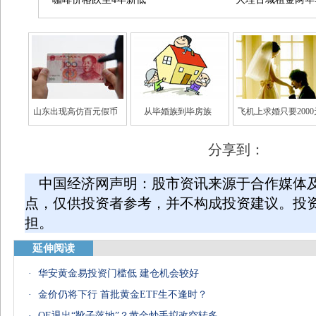
山东出现高仿百元假币
从毕婚族到毕房族
飞机上求婚只要2000
分享到：
中国经济网声明：股市资讯来源于合作媒体
点，仅供投资者参考，并不构成投资建议。投
担。
延伸阅读
·
华安黄金易投资门槛低 建仓机会较好
·
金价仍将下行 首批黄金ETF生不逢时？
·
QE退出“靴子落地”？黄金炒手拟改空转多