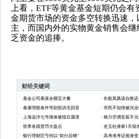
上看，ETF等黄金基金短期仍会有
金期货市场的资金多空转换迅速，
主，而国内外的实物黄金销售会继
乏资金的追捧。
财经关键词
·
基金公司垂涎余额宝大餐
·
长航凤凰该自救还
·
泰康理赔条件苛刻投诉无回音
·
市民不知情被兴业
·
上海远洋七号墙体被指豆腐渣
·
格力空调安装不当
·
世界各国货币大盘点
·
史玉柱身家1天缩水
·
银行理财巨亏何以“前仆后继”
·
高考准考证摇身变