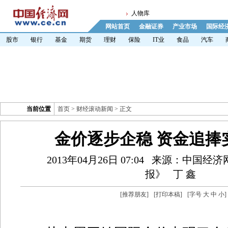
人物库
网站首页
金融证券
产业市场
国际经
股市
银行
基金
期货
理财
保险
IT业
食品
汽车
当前位置
首页
>
财经滚动新闻
> 正文
金价逐步企稳 资金追捧
2013年04月26日 07:04
来源：中国经济
报》
丁 鑫
[
推荐朋友
]
[
打印本稿
]
[字号
大
中
小
]