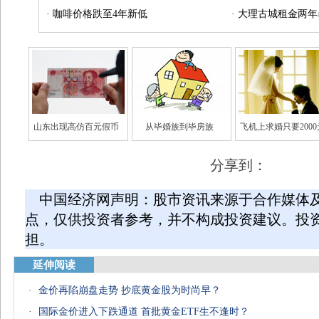
·
咖啡价格跌至4年新低
·
大理古城租金两年
山东出现高仿百元假币
从毕婚族到毕房族
飞机上求婚只要2000
分享到：
中国经济网声明：股市资讯来源于合作媒体
点，仅供投资者参考，并不构成投资建议。投
担。
延伸阅读
·
金价再陷崩盘走势 抄底黄金股为时尚早？
·
国际金价进入下跌通道 首批黄金ETF生不逢时？