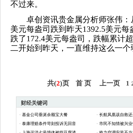
不过来。
卓创资讯贵金属分析师张伟：从上周
美元每盎司跌到昨天1392.5美元
跌了172.4美元每盎司，跌幅累计
二开始到昨天，一直维持这么一个
共(
2
)页
首 页
上一页
1
财经关键词
·
基金公司垂涎余额宝大餐
·
长航凤凰该自救还
·
泰康理赔条件苛刻投诉无回音
·
市民不知情被兴业
·
上海远洋七号墙体被指豆腐渣
·
格力空调安装不当