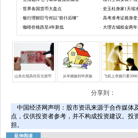
·
世界各国货币大盘点
·
史玉柱身家1天缩水
·
银行理财巨亏何以“前仆后继”
·
高考准考证摇身变
·
咖啡价格跌至4年新低
·
大理古城租金两年
山东出现高仿百元假币
从毕婚族到毕房族
飞机上求婚只要2000
分享到：
中国经济网声明：股市资讯来源于合作媒体
点，仅供投资者参考，并不构成投资建议。投
担。
延伸阅读