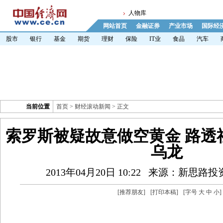
人物库
网站首页
金融证券
产业市场
国际经
股市
银行
基金
期货
理财
保险
IT业
食品
汽车
当前位置
首页
>
财经滚动新闻
> 正文
索罗斯被疑故意做空黄金 路透
乌龙
2013年04月20日 10:22
来源：新思路投
[
推荐朋友
]
[
打印本稿
]
[字号
大
中
小
]