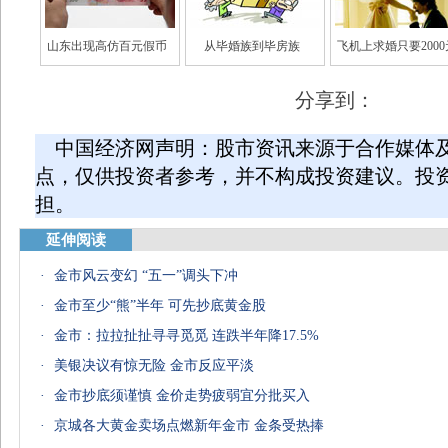
山东出现高仿百元假币
从毕婚族到毕房族
飞机上求婚只要2000
分享到：
中国经济网声明：股市资讯来源于合作媒体
点，仅供投资者参考，并不构成投资建议。投
担。
延伸阅读
·
金市风云变幻 “五一”调头下冲
·
金市至少“熊”半年 可先抄底黄金股
·
金市：拉拉扯扯寻寻觅觅 连跌半年降17.5%
·
美银决议有惊无险 金市反应平淡
·
金市抄底须谨慎 金价走势疲弱宜分批买入
·
京城各大黄金卖场点燃新年金市 金条受热捧