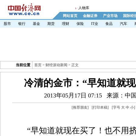
人物库
网站首页
金融证券
产业市场
国际经
股市
银行
基金
期货
理财
保险
IT业
食品
汽车
当前位置
首页
>
财经滚动新闻
> 正文
冷清的金市：“早知道就现
2013年05月17日 07:15
来源：中
[
推荐朋友
]
[
打印本稿
]
[字号
大
中
小
]
“早知道就现在买了！也不用挤