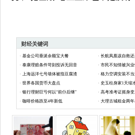
财经关键词
·
基金公司垂涎余额宝大餐
·
长航凤凰该自救还
·
泰康理赔条件苛刻投诉无回音
·
市民不知情被兴业
·
上海远洋七号墙体被指豆腐渣
·
格力空调安装不当
·
世界各国货币大盘点
·
史玉柱身家1天缩水
·
银行理财巨亏何以“前仆后继”
·
高考准考证摇身变
·
咖啡价格跌至4年新低
·
大理古城租金两年