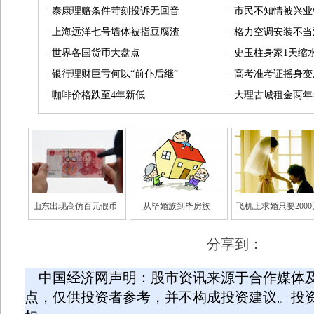
·
泰康理赔条件苛刻投诉无回音
·
市民不知情被兴业
·
上海远洋七号墙体被指豆腐渣
·
格力空调安装不当
·
世界各国货币大盘点
·
史玉柱身家1天缩水
·
银行理财巨亏何以“前仆后继”
·
高考准考证摇身变
·
咖啡价格跌至4年新低
·
大理古城租金两年
山东出现高仿百元假币
从毕婚族到毕房族
飞机上求婚只要2000
分享到：
中国经济网声明：股市资讯来源于合作媒体
点，仅供投资者参考，并不构成投资建议。投