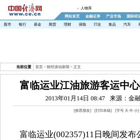
人物库
网站首页
金融证券
产业市场
国际经
股市
银行
基金
期货
理财
保险
IT业
食品
汽车
当前位置
首页
>
财经滚动新闻
> 正文
富临运业江油旅游客运中心
2013年01月14日 08:47
来源：金
[
推荐朋友
]
[
打印本稿
]
[字号
大
中
小
]
富临运业(002357)11日晚间发