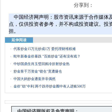
分享到：
中国经济网声明：股市资讯来源于合作媒体
点，仅供投资者参考，并不构成投资建议。投
担。
延伸阅读
·
代客炒金15万元炒成1万 委托理财维权难
·
蛇年新春金价暴跌 “百姓炒金”还有没有戏？
·
中钞国鼎生肖玉璧回购冷折射炒金热
·
炒金客千万资金“锁仓”竟遭爆仓
·
中国大妈炒金遭套并非偶然
·
金价"劫"中利:两个跌停炒金圈中有人进账500万
中国经济网版权及免责声明：