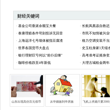
财经关键词
·
基金公司垂涎余额宝大餐
·
长航凤凰该自救还
·
泰康理赔条件苛刻投诉无回音
·
市民不知情被兴业
·
上海远洋七号墙体被指豆腐渣
·
格力空调安装不当
·
世界各国货币大盘点
·
史玉柱身家1天缩水
·
银行理财巨亏何以“前仆后继”
·
高考准考证摇身变
·
咖啡价格跌至4年新低
·
大理古城租金两年
山东出现高仿百元假币
从毕婚族到毕房族
飞机上求婚只要2000