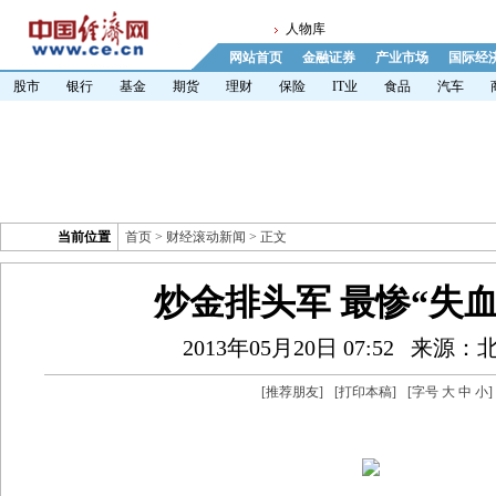
人物库
网站首页
金融证券
产业市场
国际经
股市
银行
基金
期货
理财
保险
IT业
食品
汽车
当前位置
首页
>
财经滚动新闻
> 正文
炒金排头军 最惨“失血
2013年05月20日 07:52
来源：
[
推荐朋友
]
[
打印本稿
]
[字号
大
中
小
]