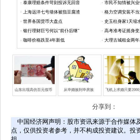
·
泰康理赔条件苛刻投诉无回音
·
市民不知情被兴业
·
上海远洋七号墙体被指豆腐渣
·
格力空调安装不当
·
世界各国货币大盘点
·
史玉柱身家1天缩水
·
银行理财巨亏何以“前仆后继”
·
高考准考证摇身变
·
咖啡价格跌至4年新低
·
大理古城租金两年
山东出现高仿百元假币
从毕婚族到毕房族
飞机上求婚只要2000
分享到：
中国经济网声明：股市资讯来源于合作媒体
点，仅供投资者参考，并不构成投资建议。投
担。