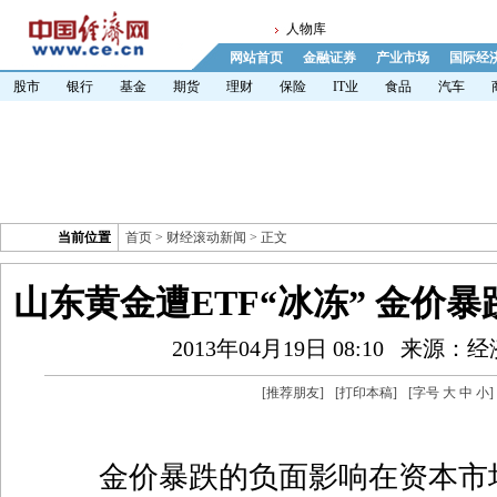
人物库
网站首页
金融证券
产业市场
国际经
股市
银行
基金
期货
理财
保险
IT业
食品
汽车
当前位置
首页
>
财经滚动新闻
> 正文
山东黄金遭ETF“冰冻” 金价
2013年04月19日 08:10
来源：经
[
推荐朋友
]
[
打印本稿
]
[字号
大
中
小
]
金价暴跌的负面影响在资本市