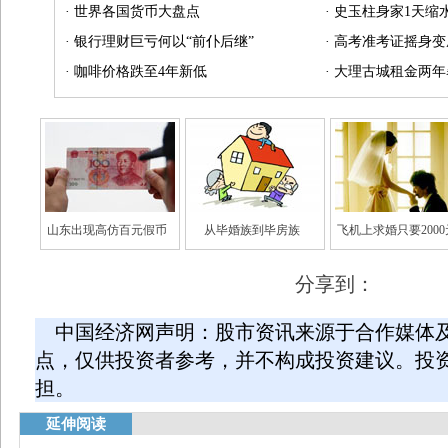
·
世界各国货币大盘点
·
史玉柱身家1天缩水
·
银行理财巨亏何以“前仆后继”
·
高考准考证摇身变
·
咖啡价格跌至4年新低
·
大理古城租金两年
山东出现高仿百元假币
从毕婚族到毕房族
飞机上求婚只要2000
分享到：
中国经济网声明：股市资讯来源于合作媒体
点，仅供投资者参考，并不构成投资建议。投
担。
延伸阅读