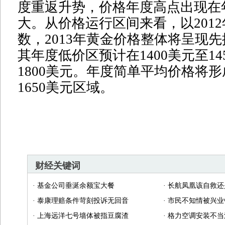
度重返升势，价格年度高点出现在
大。从价格运行区间来看，以201
数，2013年黄金价格整体将呈现
其年度低价区预计在1400美元至1
1800美元。年度简单平均价格将形
1650美元区域。
财经关键词
·
基金公司垂涎余额宝大餐
·
长航凤凰该自救还
·
泰康理赔条件苛刻投诉无回音
·
市民不知情被兴业
·
上海远洋七号墙体被指豆腐渣
·
格力空调安装不当