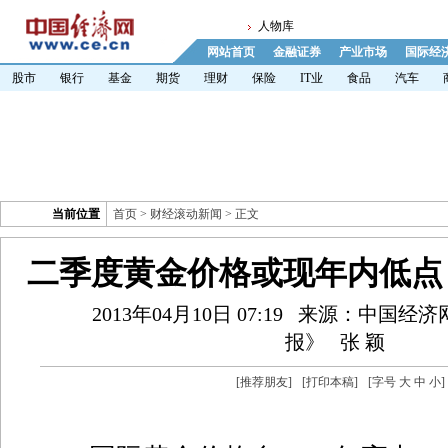
人物库
网站首页
金融证券
产业市场
国际经
股市
银行
基金
期货
理财
保险
IT业
食品
汽车
当前位置
首页
>
财经滚动新闻
> 正文
二季度黄金价格或现年内低点
2013年04月10日 07:19
来源：中国经济
报》
张 颖
[
推荐朋友
]
[
打印本稿
]
[字号
大
中
小
]