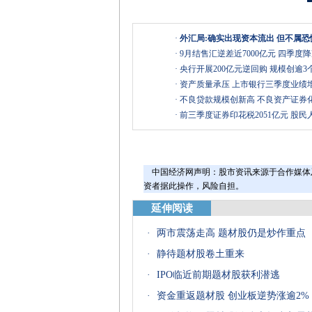
·
外汇局:确实出现资本流出 但不属
·
9月结售汇逆差近7000亿元 四季度
·
央行开展200亿元逆回购 规模创逾3
·
资产质量承压 上市银行三季度业绩
·
不良贷款规模创新高 不良资产证券化
·
前三季度证券印花税2051亿元 股民人
中国经济网声明：股市资讯来源于合作媒体
资者据此操作，风险自担。
延伸阅读
·
两市震荡走高 题材股仍是炒作重点
·
静待题材股卷土重来
·
IPO临近前期题材股获利潜逃
·
资金重返题材股 创业板逆势涨逾2%