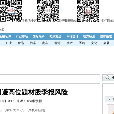
手机看中经
经济日报微信
中经网微信
物库
金融证券
产业市场
国际经济
时政社会
评论理论
地方经济
城市频道
IT业
食品
汽车
商车
能源
房产
医药
文化
会展
回避高位题材股季报风险
15日 08:17
来源： 金融投资报
稿
]
[字号
大
中
小
]
[
手机看新闻
]