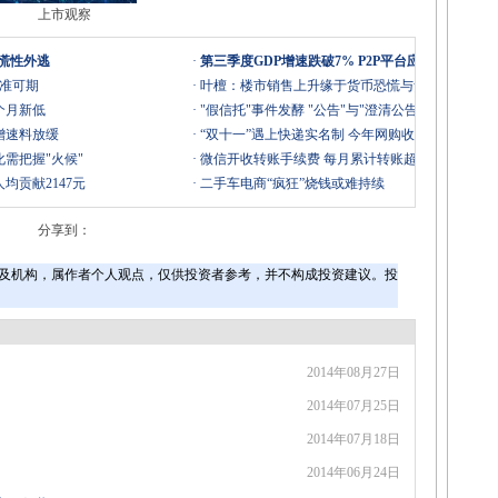
上市观察
恐慌性外逃
·
第三季度GDP增速跌破7% P2P平台应如何应对?
降准可期
·
叶檀：楼市销售上升缘于货币恐慌与贪婪
个月新低
·
"假信托"事件发酵 "公告"与"澄清公告"引争议
增速料放缓
·
“双十一”遇上快递实名制 今年网购收件会晚吗？
需把握"火候"
·
微信开收转账手续费 每月累计转账超2万开始收费
均贡献2147元
·
二手车电商“疯狂”烧钱或难持续
分享到：
及机构，属作者个人观点，仅供投资者参考，并不构成投资建议。投
2014年08月27日
2014年07月25日
2014年07月18日
2014年06月24日