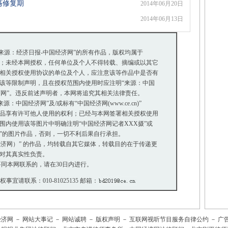
荡修复期
2014年06月20日
2014年06月13日
“来源：经济日报-中国经济网”的所有作品，版权均属于
；未经本网授权，任何单位及个人不得转载、摘编或以其它
相关授权使用协议的单位及个人，应注意该等作品中是否有
等限制声明，且在授权范围内使用时应注明“来源：中国
济网”。违反前述声明者，本网将追究其相关法律责任。
中国经济网”及/或标有“中国经济网(www.ce.cn)”
品享有许可他人使用的权利；已经与本网签署相关授权使用
内使用该等图片中明确注明“中国经济网记者XXX摄”或
摄”的图片作品，否则，一切不利后果自行承担。
国经济网）” 的作品，均转载自其它媒体，转载目的在于传递更
对其真实性负责。
同本网联系的，请在30日内进行。
版权事宜请联系：010-81025135 邮箱：
经济网
－
网站大事记
－
网站诚聘
－
版权声明
－
互联网视听节目服务自律公约
－
广