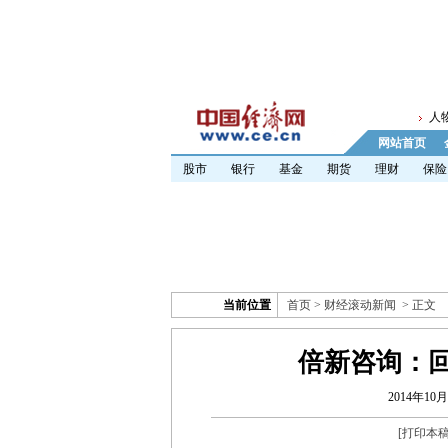
人
网站首页
股市
银行
基金
期货
理财
保险
当前位置
首页
>
财经滚动新闻
> 正文
倍新咨询：
2014年10月
[
打印本