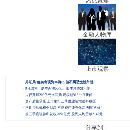
热点聚焦
金融人物库
上市观察
·
外汇局:确实出现资本流出 但不属恐慌性外逃
·
9月结售汇逆差近7000亿元 四季度降准可期
·
央行开展200亿元逆回购 规模创逾3个月新低
·
资产质量承压 上市银行三季度业绩增速料放缓
·
不良贷款规模创新高 不良资产证券化需把握"火候"
·
前三季度证券印花税2051亿元 股民人均贡献2147元
分享到：