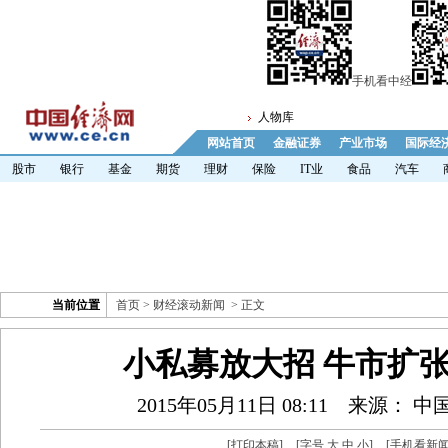
手机看中经
人物库
网站首页
金融证券
产业市场
国际经
股市
银行
基金
期货
理财
保险
IT业
食品
汽车
当前位置
首页
>
财经滚动新闻
> 正文
小私募放大招 牛市扩
2015年05月11日 08:11
来源： 中
[
打印本稿
]
[字号
大
中
小
]
[
手机看新