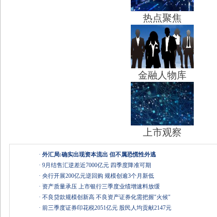
热点聚焦
金融人物库
上市观察
·
外汇局:确实出现资本流出 但不属恐慌性外逃
·
9月结售汇逆差近7000亿元 四季度降准可期
·
央行开展200亿元逆回购 规模创逾3个月新低
·
资产质量承压 上市银行三季度业绩增速料放缓
·
不良贷款规模创新高 不良资产证券化需把握"火候"
·
前三季度证券印花税2051亿元 股民人均贡献2147元