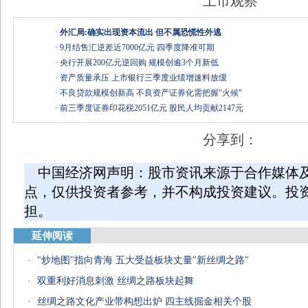
上市观察
·
外汇局:确实出现资本流出 但不属恐慌性外逃
·
9月结售汇逆差近7000亿元 四季度降准可期
·
央行开展200亿元逆回购 规模创逾3个月新低
·
资产质量承压 上市银行三季度业绩增速料放缓
·
不良贷款规模创新高 不良资产证券化需把握"火候"
·
前三季度证券印花税2051亿元 股民人均贡献2147元
分享到：
中国经济网声明：股市资讯来源于合作媒体
点，仅供投资者参考，并不构成投资建议。投
担。
延伸阅读
·
"炒地图"指向青海 五大受益板块丈量"新丝绸之路"
·
双重利好消息刺激 丝绸之路板块起舞
·
丝绸之路文化产业带构想出炉 四主线掘金相关个股