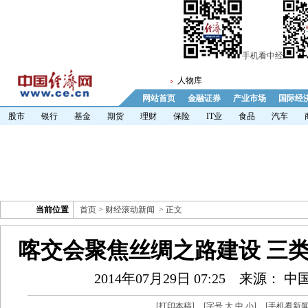
手机看中经
人物库
网站首页
金融证券
产业市场
国际经
股市
银行
基金
期货
理财
保险
IT业
食品
汽车
当前位置
首页
>
财经滚动新闻
> 正文
喀交会聚焦丝绸之路建设 三
2014年07月29日 07:25
来源： 中
[
打印本稿
]
[字号
大
中
小
]
[
手机看新