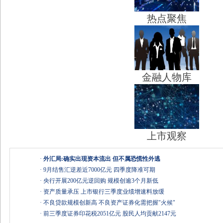
热点聚焦
金融人物库
上市观察
·
外汇局:确实出现资本流出 但不属恐慌性外逃
·
9月结售汇逆差近7000亿元 四季度降准可期
·
央行开展200亿元逆回购 规模创逾3个月新低
·
资产质量承压 上市银行三季度业绩增速料放缓
·
不良贷款规模创新高 不良资产证券化需把握"火候"
·
前三季度证券印花税2051亿元 股民人均贡献2147元