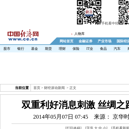
手机看中经
人物库
网站首页
金融证券
产业市场
国际经
股市
银行
基金
期货
理财
保险
IT业
食品
汽车
当前位置
首页
>
财经滚动新闻
> 正文
双重利好消息刺激 丝绸之
2014年05月07日 07:45
来源： 京华
[
打印本稿
]
[字号
大
中
小
]
[
手机看新