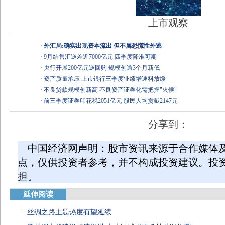
上市观察
·
外汇局:确实出现资本流出 但不属恐慌性外逃
·
9月结售汇逆差近7000亿元 四季度降准可期
·
央行开展200亿元逆回购 规模创逾3个月新低
·
资产质量承压 上市银行三季度业绩增速料放缓
·
不良贷款规模创新高 不良资产证券化需把握"火候"
·
前三季度证券印花税2051亿元 股民人均贡献2147元
分享到：
中国经济网声明：股市资讯来源于合作媒体
点，仅供投资者参考，并不构成投资建议。投
担。
延伸阅读
·
丝绸之路主题热度有望延续