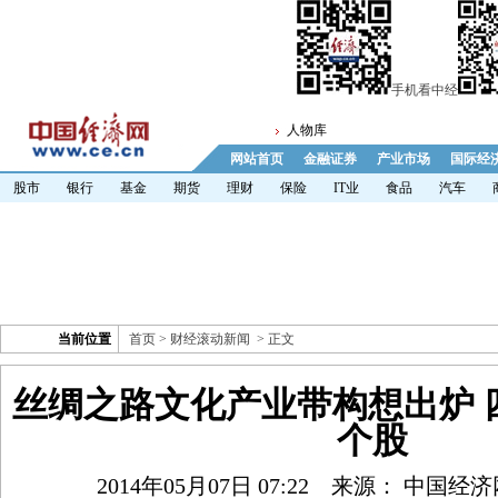
手机看中经
人物库
网站首页
金融证券
产业市场
国际经
股市
银行
基金
期货
理财
保险
IT业
食品
汽车
当前位置
首页
>
财经滚动新闻
> 正文
丝绸之路文化产业带构想出炉 
个股
2014年05月07日 07:22
来源： 中国经