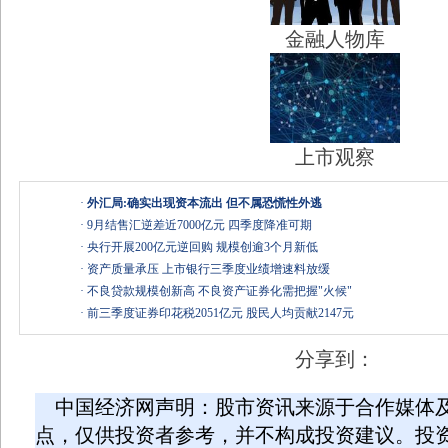
金融人物库
上市观察
·
外汇局:确实出现资本流出 但不属恐慌性外逃
·
9月结售汇逆差近7000亿元 四季度降准可期
·
央行开展200亿元逆回购 规模创逾3个月新低
·
资产质量承压 上市银行三季度业绩增速料放缓
·
不良贷款规模创新高 不良资产证券化需把握"火候"
·
前三季度证券印花税2051亿元 股民人均贡献2147元
分享到：
中国经济网声明：股市资讯来源于合作媒体
点，仅供投资者参考，并不构成投资建议。投