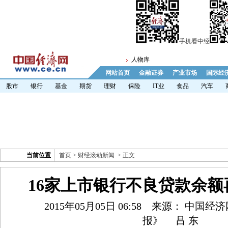
手机看中经
人物库
网站首页
金融证券
产业市场
国际经
股市
银行
基金
期货
理财
保险
IT业
食品
汽车
当前位置
首页
>
财经滚动新闻
> 正文
16家上市银行不良贷款余额再
2015年05月05日 06:58
来源： 中国经
报》
吕 东