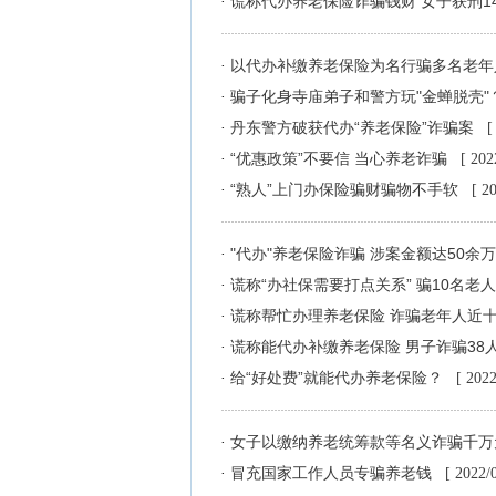
谎称代办养老保险诈骗钱财 女子获刑1
·
以代办补缴养老保险为名行骗多名老
·
骗子化身寺庙弟子和警方玩"金蝉脱壳"
·
丹东警方破获代办“养老保险”诈骗案
·
[
“优惠政策”不要信 当心养老诈骗
·
[ 202
“熟人”上门办保险骗财骗物不手软
·
[ 2
"代办"养老保险诈骗 涉案金额达50余
·
谎称“办社保需要打点关系” 骗10名老
·
谎称帮忙办理养老保险 诈骗老年人近
·
谎称能代办补缴养老保险 男子诈骗38
·
给“好处费”就能代办养老保险？
·
[ 2022
女子以缴纳养老统筹款等名义诈骗千
·
冒充国家工作人员专骗养老钱
·
[ 2022/