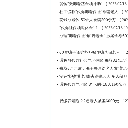
警惕“缴养老基金领补助”
·
[ 2022/07/13 
社工谎称“代办养老保险”诈骗老人
·
[ 2
花钱办退休 50余人被骗200余万
·
[ 202
“代办社保领退休金”？
·
[ 2022/07/13 10
办理“养老保险”领“养老金” 涉案金额6
·
60岁骗子谎称办补贴诈骗八旬老人
·
[ 
谎称可代办社会养老保险 骗取32名老年
·
骗取5万元后，骗子每月给老人发“养老
·
制造“护贫养老”噱头诈骗老人 多人获
·
谎称代办养老险 3年骗取15人150余万
·
代缴养老险？2名老人被骗6000元
·
[ 2