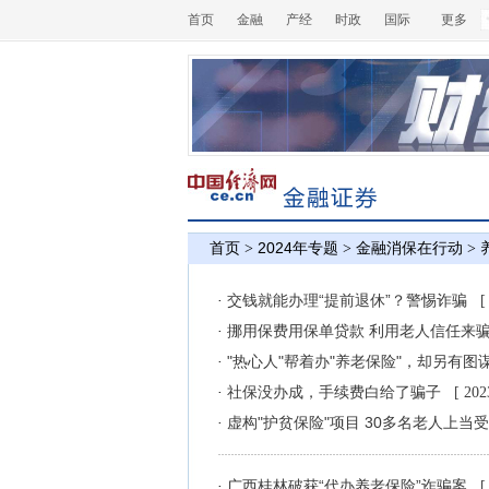
首页
金融
产经
时政
国际
更多
首页
2024年专题
金融消保在行动
>
>
>
交钱就能办理“提前退休”？警惕诈骗
·
[
挪用保费用保单贷款 利用老人信任来
·
"热心人"帮着办"养老保险"，却另有图
·
社保没办成，手续费白给了骗子
·
[ 202
虚构"护贫保险"项目 30多名老人上当
·
广西桂林破获“代办养老保险”诈骗案
·
[