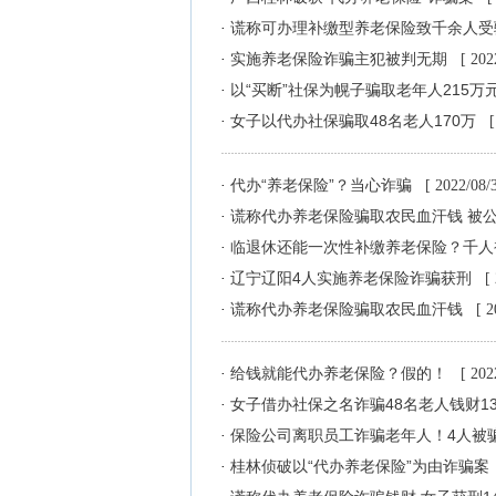
谎称可办理补缴型养老保险致千余人
·
实施养老保险诈骗主犯被判无期
·
[ 202
以“买断”社保为幌子骗取老年人215万
·
女子以代办社保骗取48名老人170万
·
[
代办“养老保险”？当心诈骗
·
[ 2022/08/
谎称代办养老保险骗取农民血汗钱 被
·
临退休还能一次性补缴养老保险？千
·
辽宁辽阳4人实施养老保险诈骗获刑
·
[
谎称代办养老保险骗取农民血汗钱
·
[ 2
给钱就能代办养老保险？假的！
·
[ 202
女子借办社保之名诈骗48名老人钱财1
·
保险公司离职员工诈骗老年人！4人被
·
桂林侦破以“代办养老保险”为由诈骗案
·