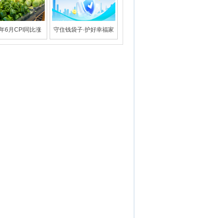
6年6月CPI同比涨
守住钱袋子·护好幸福家
1.0%