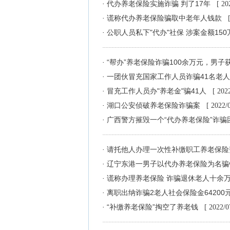
代办养老保险实施诈骗 判了17年
·
[ 20
谎称代办养老保险骗取中老年人钱款
·
公职人员私下"代办"社保 涉案金额150
·
“帮办”养老保险诈骗100余万元，男子
·
一团伙冒充国家工作人员诈骗41名老人
·
冒充工作人员办"养老金"骗41人
·
[ 202
湖口公安侦破养老保险诈骗案
·
[ 2022/
广西警方摧毁一个“代办养老保险”诈骗
·
请托他人办理一次性补缴职工养老保险
·
辽宁东港一男子以代办养老保险为名
·
谎称办理养老保险 诈骗退休老人十余
·
离职出纳诈骗2老人社会保险金64200
·
“补缴养老保险”掏空了养老钱
·
[ 2022/0