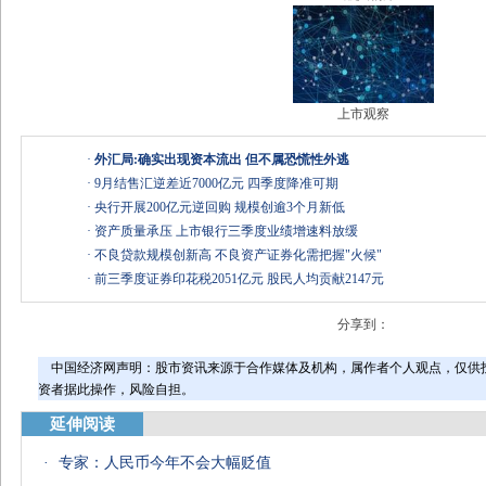
上市观察
·
外汇局:确实出现资本流出 但不属恐慌性外逃
·
9月结售汇逆差近7000亿元 四季度降准可期
·
央行开展200亿元逆回购 规模创逾3个月新低
·
资产质量承压 上市银行三季度业绩增速料放缓
·
不良贷款规模创新高 不良资产证券化需把握"火候"
·
前三季度证券印花税2051亿元 股民人均贡献2147元
分享到：
中国经济网声明：股市资讯来源于合作媒体及机构，属作者个人观点，仅供
资者据此操作，风险自担。
延伸阅读
·
专家：人民币今年不会大幅贬值