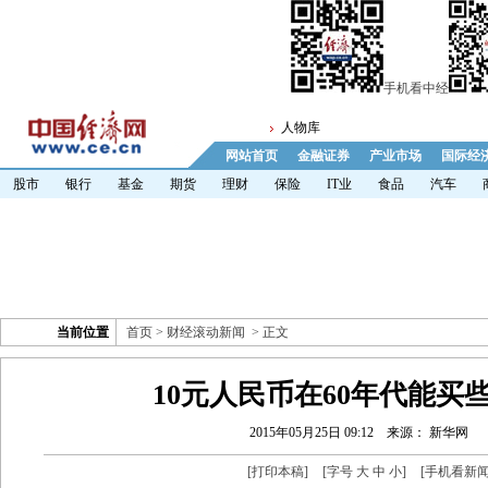
手机看中经
人物库
网站首页
金融证券
产业市场
国际经
股市
银行
基金
期货
理财
保险
IT业
食品
汽车
当前位置
首页
>
财经滚动新闻
> 正文
10元人民币在60年代能买
2015年05月25日 09:12
来源： 新华网
[
打印本稿
]
[字号
大
中
小
]
[
手机看新