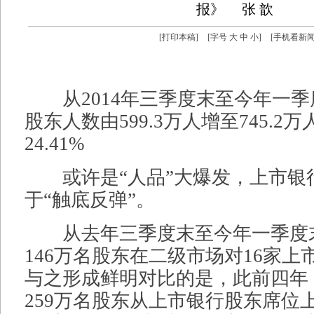
报》
张 歆
[
打印本稿
]
[字号
大
中
小
]
[
手机看新
从2014年三季度末至今年一季
股东人数由599.3万人增至745.2
24.41%
或许是“人品”大爆发，上市银
于“触底反弹”。
从去年三季度末至今年一季度
146万名股东在二级市场对16家上市
与之形成鲜明对比的是，此前四年
259万名股东从上市银行股东席位