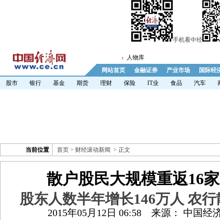
手机看中经
人物库
网站首页
金融证券
产业市场
国际经
股市
银行
基金
期货
理财
保险
IT业
食品
汽车
当前位置
首页
>
财经滚动新闻
> 正文
散户股民大规模重返16
股东人数半年增长146万人 农行
2015年05月12日 06:58
来源： 中国经