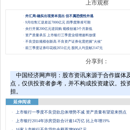
上市观察
·
外汇局:确实出现资本流出 但不属恐慌性外逃
·
9月结售汇逆差近7000亿元 四季度降准可期
·
央行开展200亿元逆回购 规模创逾3个月新低
·
资产质量承压 上市银行三季度业绩增速料放缓
·
不良贷款规模创新高 不良资产证券化需把握"火候"
·
前三季度证券印花税2051亿元 股民人均贡献2147元
分享到：
中国经济网声明：股市资讯来源于合作媒体
点，仅供投资者参考，并不构成投资建议。投
担。
延伸阅读
·
上市银行一季度不良贷款总体增势不减 资产质量有望迎来拐点
·
上市银行2014年涉房贷款合计逾14万亿 比上年增19%
·
16家上市银行不良贷款余额再增900亿元