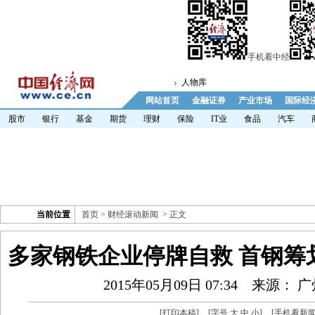
手机看中经
人物库
网站首页
金融证券
产业市场
国际经
股市
银行
基金
期货
理财
保险
IT业
食品
汽车
当前位置
首页
>
财经滚动新闻
> 正文
多家钢铁企业停牌自救 首钢筹
2015年05月09日 07:34
来源： 
[
打印本稿
]
[字号
大
中
小
]
[
手机看新