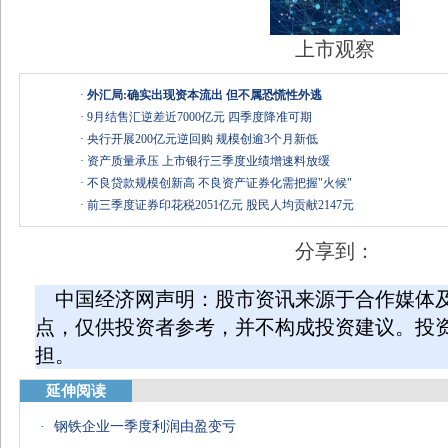
上市观察
·
外汇局:确实出现资本流出 但不属恐慌性外逃
·
9月结售汇逆差近7000亿元 四季度降准可期
·
央行开展200亿元逆回购 规模创逾3个月新低
·
资产质量承压 上市银行三季度业绩增速料放缓
·
不良贷款规模创新高 不良资产证券化需把握"火候"
·
前三季度证券印花税2051亿元 股民人均贡献2147元
分享到：
中国经济网声明：股市资讯来源于合作媒体
点，仅供投资者参考，并不构成投资建议。投
担。
延伸阅读
·
钢铁企业一季度利润由盈变亏