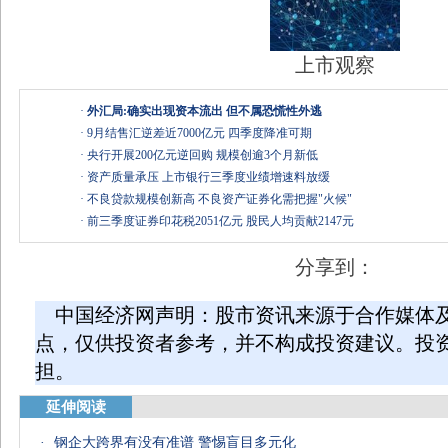
上市观察
·
外汇局:确实出现资本流出 但不属恐慌性外逃
·
9月结售汇逆差近7000亿元 四季度降准可期
·
央行开展200亿元逆回购 规模创逾3个月新低
·
资产质量承压 上市银行三季度业绩增速料放缓
·
不良贷款规模创新高 不良资产证券化需把握"火候"
·
前三季度证券印花税2051亿元 股民人均贡献2147元
分享到：
中国经济网声明：股市资讯来源于合作媒体
点，仅供投资者参考，并不构成投资建议。投
担。
延伸阅读
·
钢企大跨界有没有准谱 警惕盲目多元化