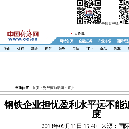
手机看中经
人物库
网站首页
金融证券
产业市场
国际经
股市
银行
基金
期货
理财
保险
IT业
食品
汽车
当前位置
首页
>
财经滚动新闻
> 正文
钢铁企业担忧盈利水平远不能
度
2013年09月11日 15:40
来源：国