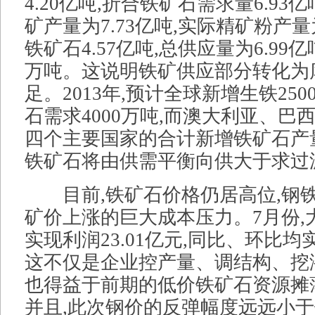
4.20亿吨,折合铁矿石需求量6.93
矿产量为7.73亿吨,实际精矿粉产量为
铁矿石4.57亿吨,总供应量为6.99亿
万吨。这说明铁矿供应部分转化为
足。2013年,预计全球新增生铁250
石需求4000万吨,而澳大利亚、巴
四个主要国家的合计新增铁矿石产量
铁矿石将由供需平衡向供大于求过
目前,铁矿石价格仍居高位,钢
矿价上涨的巨大成本压力。7月份,
实现利润23.01亿元,同比、环比
这不仅是企业控产量、调结构、挖
也得益于前期的低价铁矿石资源摊
并且,此次钢价的反弹幅度远远小