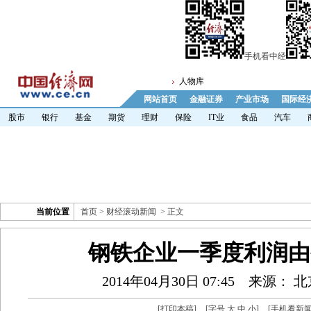
手机看中经
人物库
网站首页
金融证券
产业市场
国际经
股市
银行
基金
期货
理财
保险
IT业
食品
汽车
当前位置
首页
>
财经滚动新闻
> 正文
钢铁企业一季度利润由
2014年04月30日 07:45
来源： 
[
打印本稿
]
[字号
大
中
小
]
[
手机看新