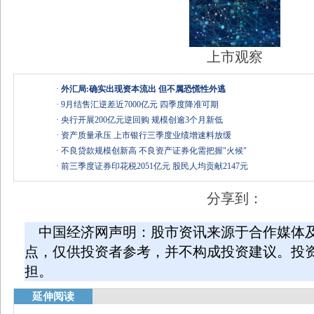
上市观察
·
外汇局:确实出现资本流出 但不属恐慌性外逃
·
9月结售汇逆差近7000亿元 四季度降准可期
·
央行开展200亿元逆回购 规模创逾3个月新低
·
资产质量承压 上市银行三季度业绩增速料放缓
·
不良贷款规模创新高 不良资产证券化需把握"火候"
·
前三季度证券印花税2051亿元 股民人均贡献2147元
分享到：
中国经济网声明：股市资讯来源于合作媒体
点，仅供投资者参考，并不构成投资建议。投
担。
延伸阅读