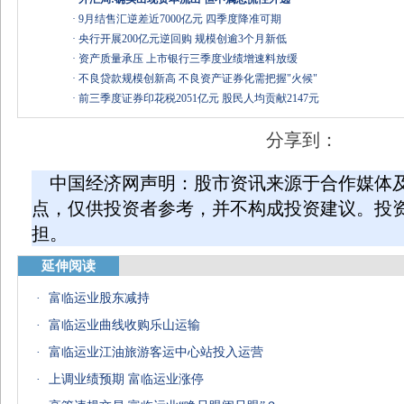
·
9月结售汇逆差近7000亿元 四季度降准可期
·
央行开展200亿元逆回购 规模创逾3个月新低
·
资产质量承压 上市银行三季度业绩增速料放缓
·
不良贷款规模创新高 不良资产证券化需把握"火候"
·
前三季度证券印花税2051亿元 股民人均贡献2147元
分享到：
中国经济网声明：股市资讯来源于合作媒体
点，仅供投资者参考，并不构成投资建议。投
担。
延伸阅读
·
富临运业股东减持
·
富临运业曲线收购乐山运输
·
富临运业江油旅游客运中心站投入运营
·
上调业绩预期 富临运业涨停