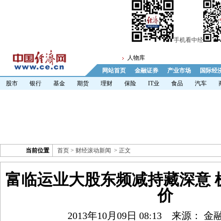
手机看中经
人物库
网站首页
金融证券
产业市场
国际经
股市
银行
基金
期货
理财
保险
IT业
食品
汽车
当前位置
首页
>
财经滚动新闻
> 正文
富临运业大股东频减持藏深意 
价
2013年10月09日 08:13
来源： 金