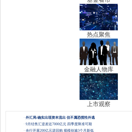
热点聚焦
金融人物库
上市观察
·
外汇局:确实出现资本流出 但不属恐慌性外逃
·
9月结售汇逆差近7000亿元 四季度降准可期
·
央行开展200亿元逆回购 规模创逾3个月新低