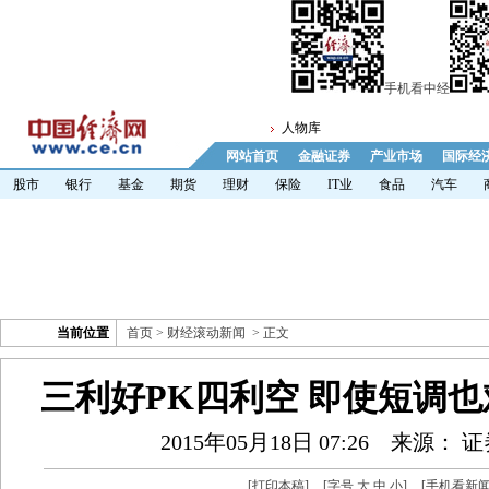
手机看中经
人物库
网站首页
金融证券
产业市场
国际经
股市
银行
基金
期货
理财
保险
IT业
食品
汽车
当前位置
首页
>
财经滚动新闻
> 正文
三利好PK四利空 即使短调
2015年05月18日 07:26
来源： 
[
打印本稿
]
[字号
大
中
小
]
[
手机看新