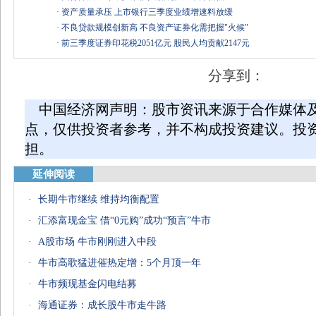
·
资产质量承压 上市银行三季度业绩增速料放缓
·
不良贷款规模创新高 不良资产证券化需把握"火候"
·
前三季度证券印花税2051亿元 股民人均贡献2147元
分享到：
中国经济网声明：股市资讯来源于合作媒体
点，仅供投资者参考，并不构成投资建议。投
担。
延伸阅读
·
长期牛市继续 维持均衡配置
·
汇添富现金宝 借“0元购”成功“预言”牛市
·
A股市场 牛市刚刚进入中段
·
牛市高歌猛进催热定增：5个月顶一年
·
牛市频现基金闪电结募
·
海通证券：成长股牛市走牛路