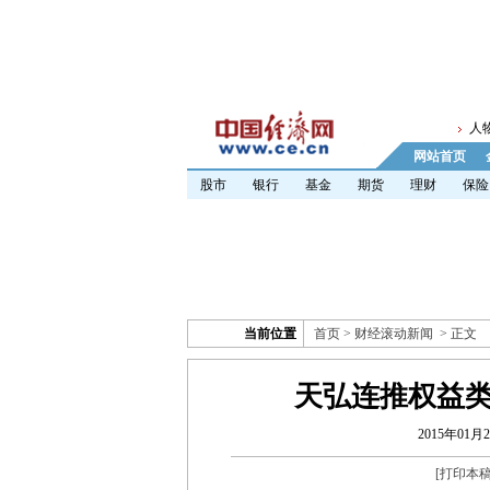
人
网站首页
股市
银行
基金
期货
理财
保险
当前位置
首页
>
财经滚动新闻
> 正文
天弘连推权益类
2015年01月2
[
打印本