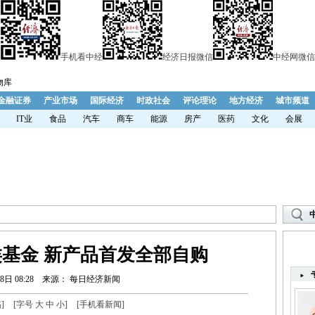
手机看中经
经济日报微信
中经网微信
物库
金融证券
产业市场
国际经济
时政社会
评论理论
地方经济
城市频道
IT业
食品
汽车
商车
能源
房产
医药
文化
会展
基金 新产品首发全部自购
8日 08:28
来源： 每日经济新闻
稿
]
[字号
大
中
小
]
[
手机看新闻
]