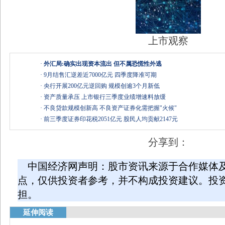
上市观察
·
外汇局:确实出现资本流出 但不属恐慌性外逃
·
9月结售汇逆差近7000亿元 四季度降准可期
·
央行开展200亿元逆回购 规模创逾3个月新低
·
资产质量承压 上市银行三季度业绩增速料放缓
·
不良贷款规模创新高 不良资产证券化需把握"火候"
·
前三季度证券印花税2051亿元 股民人均贡献2147元
分享到：
中国经济网声明：股市资讯来源于合作媒体
点，仅供投资者参考，并不构成投资建议。投
担。
延伸阅读