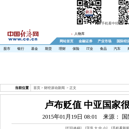
手机看中经
人物库
网站首页
金融证券
产业市场
国际经
股市
银行
基金
期货
理财
保险
IT业
食品
汽车
当前位置
首页
>
财经滚动新闻
> 正文
卢布贬值 中亚国家
2015年01月19日 08:01
来源： 
[
打印本稿
]
[字号
大
中
小
]
[
手机看新