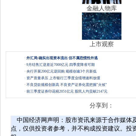
金融人物库
上市观察
·
外汇局:确实出现资本流出 但不属恐慌性外逃
·
9月结售汇逆差近7000亿元 四季度降准可期
·
央行开展200亿元逆回购 规模创逾3个月新低
·
资产质量承压 上市银行三季度业绩增速料放缓
·
不良贷款规模创新高 不良资产证券化需把握"火候"
·
前三季度证券印花税2051亿元 股民人均贡献2147元
分享到：
中国经济网声明：股市资讯来源于合作媒体
点，仅供投资者参考，并不构成投资建议。投