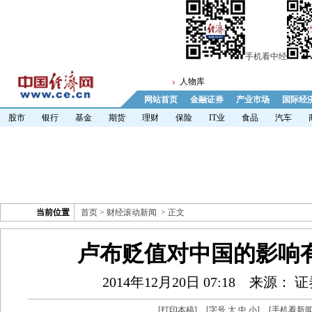
手机看中经
人物库
网站首页
金融证券
产业市场
国际经
股市
银行
基金
期货
理财
保险
IT业
食品
汽车
当前位置
首页
>
财经滚动新闻
> 正文
卢布贬值对中国的影响
2014年12月20日 07:18
来源： 
[
打印本稿
]
[字号
大
中
小
]
[
手机看新