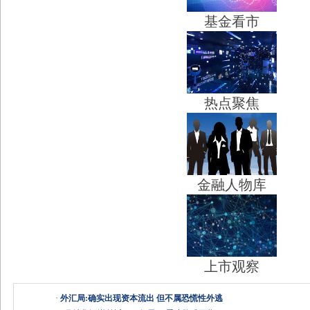
基金看市
热点聚焦
金融人物库
上市观察
·
外汇局:确实出现资本流出 但不属恐慌性外逃