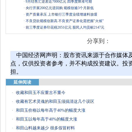
·
9月结售汇逆差近7000亿元 四季度降准可期
·
央行开展200亿元逆回购 规模创逾3个月新低
·
资产质量承压 上市银行三季度业绩增速料放缓
·
不良贷款规模创新高 不良资产证券化需把握"火候"
·
前三季度证券印花税2051亿元 股民人均贡献2147元
分享到：
中国经济网声明：股市资讯来源于合作媒体
点，仅供投资者参考，并不构成投资建议。投
担。
延伸阅读
·
收藏和田玉不应重古不重今
·
收藏有艺术灵魂的和田玉须搞清这几个误区
·
和田玉价格以每年高于40%的幅度大涨
·
和田玉以每年高于40%的幅度大涨
·
和田山料越来越少 很多假冒籽料