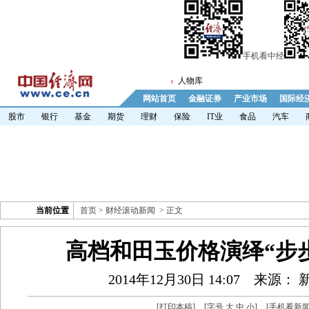
手机看中经
人物库
网站首页
金融证券
产业市场
国际经
股市
银行
基金
期货
理财
保险
IT业
食品
汽车
当前位置
首页
>
财经滚动新闻
> 正文
高档和田玉价格演绎“步
2014年12月30日 14:07
来源： 
[
打印本稿
]
[字号
大
中
小
]
[
手机看新