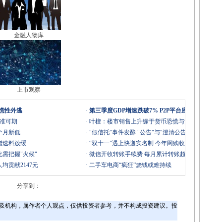
金融人物库
上市观察
恐慌性外逃
·
第三季度GDP增速跌破7% P2P平台应如何应对?
降准可期
·
叶檀：楼市销售上升缘于货币恐慌与贪婪
个月新低
·
"假信托"事件发酵 "公告"与"澄清公告"引争议
增速料放缓
·
“双十一”遇上快递实名制 今年网购收件会晚吗？
需把握"火候"
·
微信开收转账手续费 每月累计转账超2万开始收费
均贡献2147元
·
二手车电商“疯狂”烧钱或难持续
分享到：
及机构，属作者个人观点，仅供投资者参考，并不构成投资建议。投