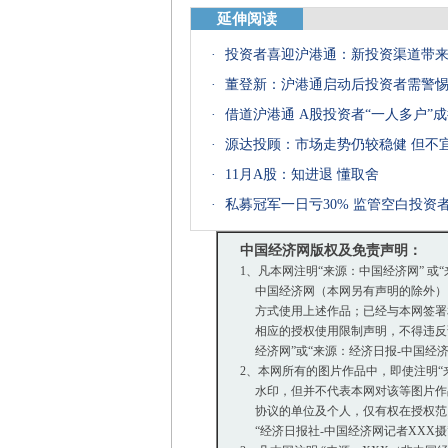
延伸阅读
·
投资者喜迎沪港通：新投资渠道带
·
董登新：沪港通启动后投资者需警
·
借道沪港通 A股投资者“一人多户”
·
源达投顾：市场走势仍较稳健 但不
·
11月A股：知进退 懂取舍
·
私募冠军一日亏30% 监管空白投资
中国经济网版权及免责声明：
1、凡本网注明“来源：中国经济网” 或
中国经济网（本网另有声明的除外）
方式使用上述作品；已经与本网签署
相应的授权使用限制声明，不得违反该
经济网”或“来源：经济日报-中国经
2、本网所有的图片作品中，即使注明“来源：
水印，但并不代表本网对该等图片作
协议的单位及个人，仅有权在授权范围
“经济日报社-中国经济网记者XXX