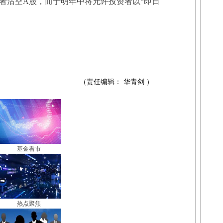
者沽空A股，而于明年中将允许投资者以“即日
（责任编辑： 华青剑 ）
基金看市
热点聚焦