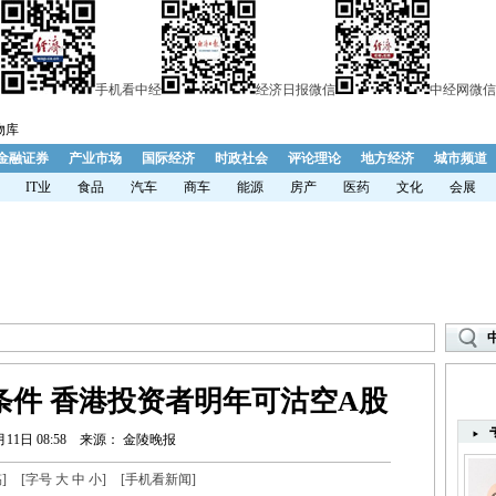
手机看中经
经济日报微信
中经网微信
物库
金融证券
产业市场
国际经济
时政社会
评论理论
地方经济
城市频道
IT业
食品
汽车
商车
能源
房产
医药
文化
会展
条件 香港投资者明年可沽空A股
月11日 08:58
来源： 金陵晚报
稿
]
[字号
大
中
小
]
[
手机看新闻
]