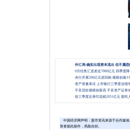
·
外汇局:确实出现资本流出 但不属
·
9月结售汇逆差近7000亿元 四季度
·
央行开展200亿元逆回购 规模创逾3
·
资产质量承压 上市银行三季度业绩
·
不良贷款规模创新高 不良资产证券化
·
前三季度证券印花税2051亿元 股民人
中国经济网声明：股市资讯来源于合作媒体
资者据此操作，风险自担。