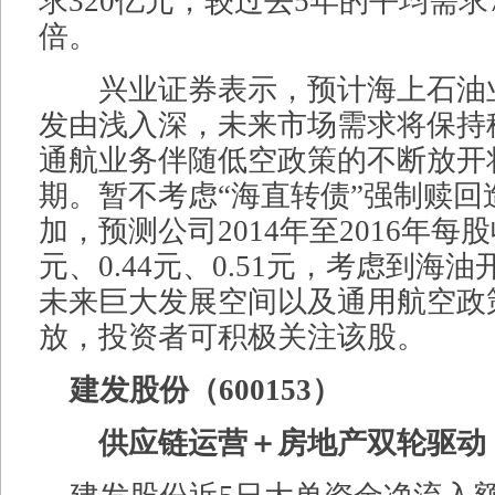
求320亿元，较过去5年的平均需求7
倍。
兴业证券表示，预计海上石油
发由浅入深，未来市场需求将保持
通航业务伴随低空政策的不断放开
期。暂不考虑“海直转债”强制赎回
加，预测公司2014年至2016年每股
元、0.44元、0.51元，考虑到海
未来巨大发展空间以及通用航空政
放，投资者可积极关注该股。
建发股份（600153）
供应链运营＋房地产双轮驱动