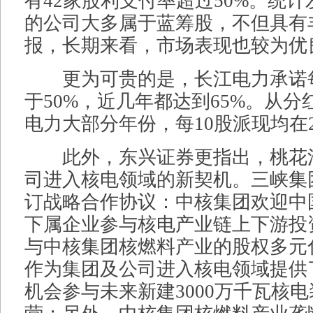
有42家股利支付率超过50%。统
的公司大多属于蓝筹股，不但具有
报，长期来看，市场表现也较为优
更为可贵的是，长江电力承诺
于50%，近几年都达到65%。从
电力大部分年份，每10股派现均在
此外，东兴证券更指出，桃花
司进入核电领域的新契机。三峡集
订战略合作协议：中核集团欢迎中
下属企业参与核电产业链上下游投
与中核集团核燃料产业的股权多元
作为集团及公司进入核电领域提供
机会参与未来新建3000万千瓦核