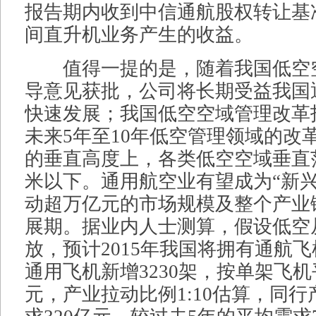
报告期内收到中信通航股权转让基
间直升机业务产生的收益。
值得一提的是，随着我国低空
导意见获批，公司将长期受益我国
快速发展；我国低空空域管理改革
未来5年至10年低空管理领域的改
的垂直高度上，各类低空空域垂直范
米以下。通用航空业有望成为“新兴
动超万亿元的市场规模及整个产业
展期。据业内人士测算，假设低空从
放，预计2015年我国将拥有通航飞机
通用飞机新增3230架，按单架飞机
元，产业拉动比例1:10估算，同