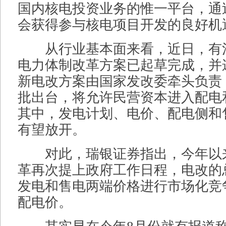
国内核电投资业务的惟一平台，通
会获得参与核电项目开发的良好机
从行业基本面来看，近日，有
电力体制改革方案已起草完成，并
新电改方案由国家发改委牵头负责
批出台，将允许民营资本进入配电
其中，发电计划、电价、配电侧和
有望放开。
对此，瑞银证券指出，今年以
革再次提上政府工作日程，电改的
发电和售电两端价格进行市场化竞
配电价。