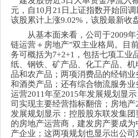
建发股份近5日大单资金净流入额为2
元，自10月21日上证指数开始回
该股累计上涨9.02%，该股最新收盘
从基本面来看，公司于2009年
链运营＋房地产”双主业格局。目
务可概括为7+2+1，包括七项工
纸、钢铁、矿产品、化工产品、机
品和农产品；两项消费品的经销业
和酒类产品；还有综合物流服务业
运营2011年至2015年发展规划
司实现主要经营指标翻倍；房地产20
发展规划显示：控股股东联发集团
的房地产运营商，建发房产要成为
产企业；这两项规划也显示出公司