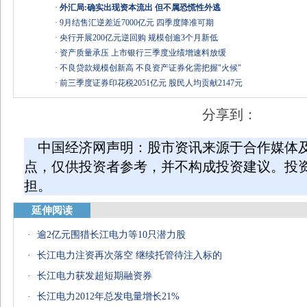
·
外汇局:确实出现资本流出 但不属恐慌性外逃
·
9月结售汇逆差近7000亿元 四季度降准可期
·
央行开展200亿元逆回购 规模创逾3个月新低
·
资产质量承压 上市银行三季度业绩增速料放缓
·
不良贷款规模创新高 不良资产证券化需把握"火候"
·
前三季度证券印花税2051亿元 股民人均贡献2147元
分享到：
中国经济网声明：股市资讯来源于合作媒体
点，仅供投资者参考，并不构成投资建议。投
担。
延伸阅读
·
逾2亿元围猎长江电力等10只潜力股
·
长江电力注资再次落空 继续托管待注入标的
·
长江电力获发超短期融资券
·
长江电力2012年总发电量增长21%