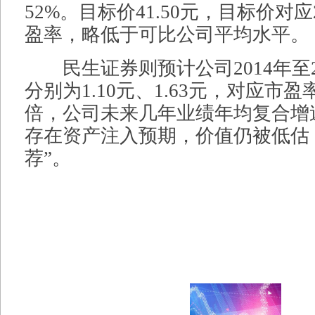
52%。目标价41.50元，目标价对应2
盈率，略低于可比公司平均水平。
民生证券则预计公司2014年至2
分别为1.10元、1.63元，对应市盈
倍，公司未来几年业绩年均复合增速
存在资产注入预期，价值仍被低估
荐”。