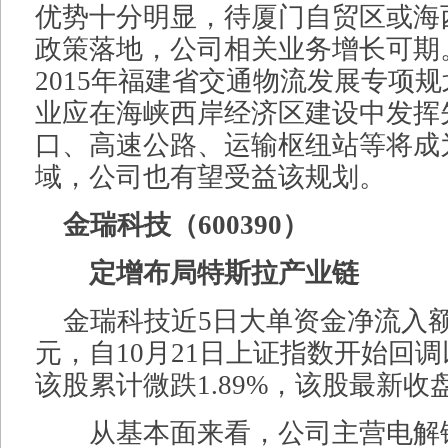
优势十分明显，待厦门自贸区或海
政策落地，公司相关业务增长可期。根
2015年福建省交通物流发展专项
业应在海峡西岸经济区建设中发挥
口、高速公路、运输枢纽站等将成
域，公司也有望受益该规划。
金瑞科技（600390）
定增布局特斯拉产业链
金瑞科技近5日大单资金净流入额为2
元，自10月21日上证指数开始回
该股累计微跌1.89%，该股最新收盘
从基本面来看，公司主营电解