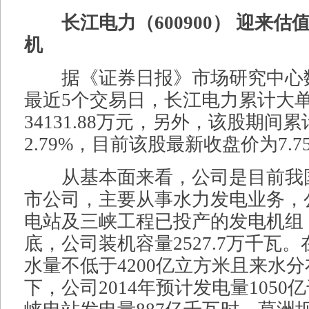
长江电力（600900） 迎来估
机
据《证券日报》市场研究中心
最近5个交易日，长江电力累计大
34131.88万元，另外，该股期间
2.79%，目前该股最新收盘价为7.7
从基本面来看，公司是目前我
市公司，主要从事水力发电业务，
电站及三峡工程已投产的发电机组，
底，公司装机容量2527.7万千瓦
水量不低于4200亿立方米且来水
下，公司2014年预计发电量105