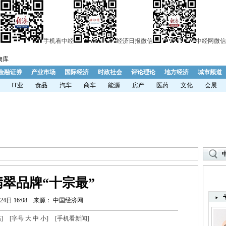
手机看中经
经济日报微信
中经网微信
物库
金融证券
产业市场
国际经济
时政社会
评论理论
地方经济
城市频道
IT业
食品
汽车
商车
能源
房产
医药
文化
会展
翠品牌“十宗最”
24日 16:08
来源： 中国经济网
稿
]
[字号
大
中
小
]
[
手机看新闻
]