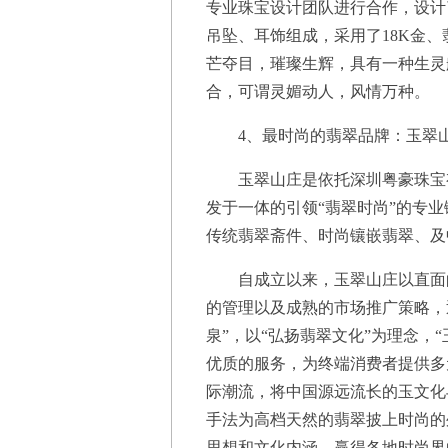
专业珠宝设计团队进行合作，设计
吊坠、耳饰组成，采用了18K金
芒夺目，璀璨生辉，具有一种生灵
合，可谓灵媚动人，风情万种。
4、最时尚的翡翠品牌：玉翠
玉翠山庄是依托深圳粤豪珠宝有限
发于一体的引领“翡翠时尚”的专业
传统翡翠斋件、时尚镶嵌翡翠、及
自成立以来，玉翠山庄以直面的
的管理以及成熟的市场推广策略，
泉”，以“弘扬翡翠文化”为理念，
优质的服务，为终端消费者提供多
际潮流，将中国源远流长的玉文化
手法为高档天然的翡翠披上时尚的
思想和文化内涵，赢得各地时尚界