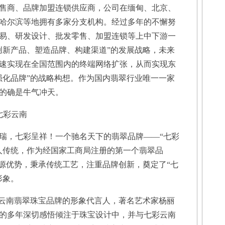
售商、品牌加盟连锁供应商，公司在缅甸、北京、
哈尔滨等地拥有多家分支机构。经过多年的不懈努
易、研发设计、批发零售、加盟连锁等上中下游一
创新产品、塑造品牌、构建渠道”的发展战略，未来
速实现在全国范围内的终端网络扩张，从而实现东
强化品牌”的战略构想。作为国内翡翠行业唯一一家
钰的确是牛气冲天。
七彩云南
，七彩呈祥！一个驰名天下的翡翠品牌——“七彩
人传统，作为经国家工商局注册的第一个翡翠品
资源优势，秉承传统工艺，注重品牌创新，奠定了“七
形象。
云南翡翠珠宝品牌的形象代言人，著名艺术家杨丽
的多年深切感悟倾注于珠宝设计中，并与七彩云南