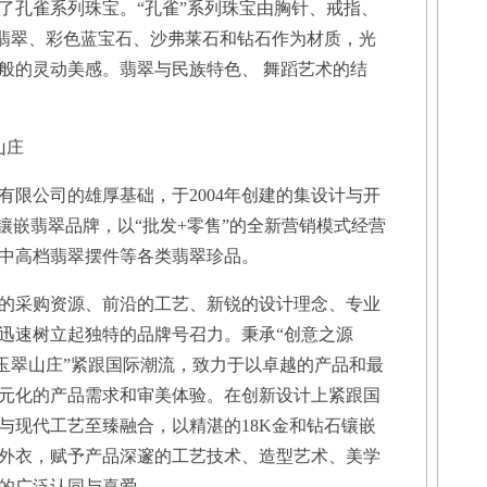
了孔雀系列珠宝。“孔雀”系列珠宝由胸针、戒指、
、翡翠、彩色蓝宝石、沙弗莱石和钻石作为材质，光
般的灵动美感。翡翠与民族特色、 舞蹈艺术的结
山庄
公司的雄厚基础，于2004年创建的集设计与开
镶嵌翡翠品牌，以“批发+零售”的全新营销模式经营
中高档翡翠摆件等各类翡翠珍品。
采购资源、前沿的工艺、新锐的设计理念、专业
迅速树立起独特的品牌号召力。秉承“创意之源
“玉翠山庄”紧跟国际潮流，致力于以卓越的产品和最
元化的产品需求和审美体验。在创新设计上紧跟国
与现代工艺至臻融合，以精湛的18K金和钻石镶嵌
外衣，赋予产品深邃的工艺技术、造型艺术、美学
的广泛认同与喜爱。