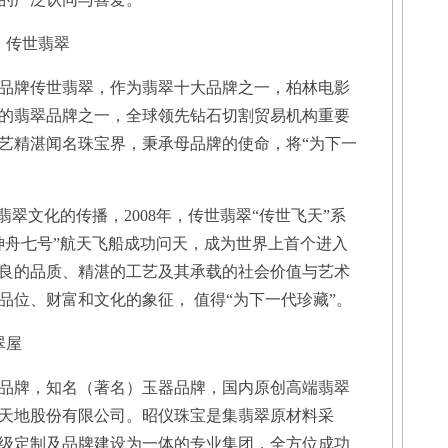
：传世翡翠
牌传世翡翠，作为翡翠十大品牌之一，柏林电影
的翡翠品牌之一，全球领先钻石切割贸易机构重要
艺精湛闻名珠宝界，秉承母品牌的使命，将“为下一
文化的传播，2008年，传世翡翠“传世飞天”系
神舟七号”航天飞船成功问天，成为世界上首个进入
良的品质、精湛的工艺及其承载的社会价值与艺术
品位、财富和文化的象征， 值得“为下一代珍藏”。
翠屋
牌，知名（著名）玉器品牌，国内原创高端翡翠
天地股份有限公司。昭仪珠宝是集翡翠原材料采
级定制及品牌建设为一体的专业集团，全方位成功