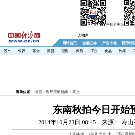
手机看中经
人物库
网站首页
金融证券
产业市场
国际经
股市
银行
基金
期货
理财
保险
IT业
食品
汽车
当前位置
首页
>
财经滚动新闻
> 正文
东南秋拍今日开始
2014年10月23日 08:45
来源： 寿
[
打印本稿
]
[字号
大
中
小
]
[
手机看新