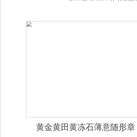
黄金黄田黄冻石薄意随形章（