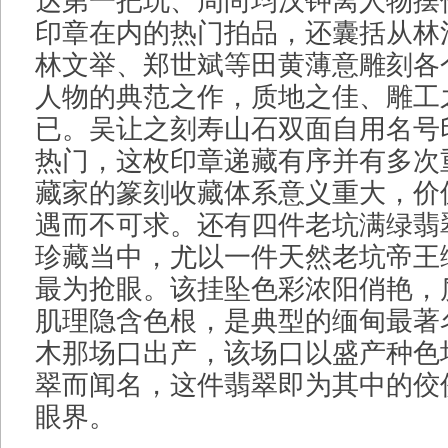
达第一把玩、周尚均汉钟离人物摆
印章在内的热门拍品，还囊括从林
林文举、郑世斌等田黄薄意雕刻各
人物的典范之作，质地之佳、雕工
已。吴让之刻寿山石双面自用名号
热门，这枚印章递藏有序并有多次
藏家的篆刻收藏体系意义重大，价
遇而不可求。还有四件老坑满绿翡
珍藏当中，尤以一件天然老坑帝王
最为抢眼。该挂坠色彩浓阳俏艳，
肌理隐含色根，是典型的缅甸最著
木那场口出产，该场口以盛产种色
翠而闻名，这件翡翠即为其中的佼
眼界。