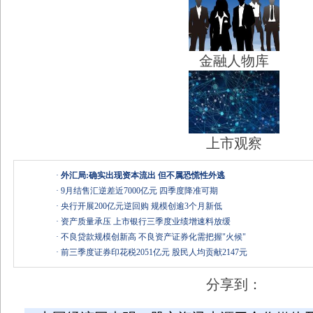
金融人物库
上市观察
·
外汇局:确实出现资本流出 但不属恐慌性外逃
·
9月结售汇逆差近7000亿元 四季度降准可期
·
央行开展200亿元逆回购 规模创逾3个月新低
·
资产质量承压 上市银行三季度业绩增速料放缓
·
不良贷款规模创新高 不良资产证券化需把握"火候"
·
前三季度证券印花税2051亿元 股民人均贡献2147元
分享到：