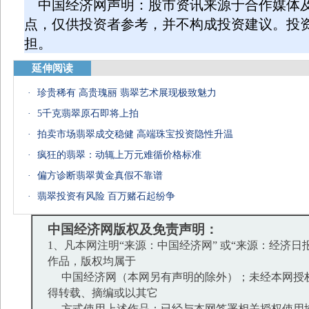
中国经济网声明：股市资讯来源于合作媒体
点，仅供投资者参考，并不构成投资建议。投
担。
延伸阅读
·
珍贵稀有 高贵瑰丽 翡翠艺术展现极致魅力
·
5千克翡翠原石即将上拍
·
拍卖市场翡翠成交稳健 高端珠宝投资隐性升温
·
疯狂的翡翠：动辄上万元难循价格标准
·
偏方诊断翡翠黄金真假不靠谱
·
翡翠投资有风险 百万赌石起纷争
中国经济网版权及免责声明：
1、凡本网注明“来源：中国经济网” 或“来源：经济日
作品，版权均属于
中国经济网（本网另有声明的除外）；未经本网授
得转载、摘编或以其它
方式使用上述作品；已经与本网签署相关授权使用