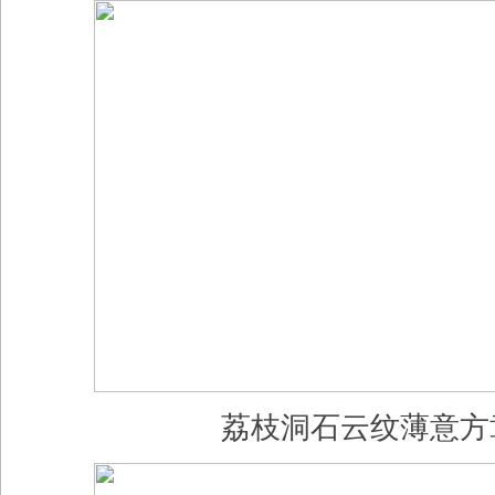
荔枝洞石云纹薄意方