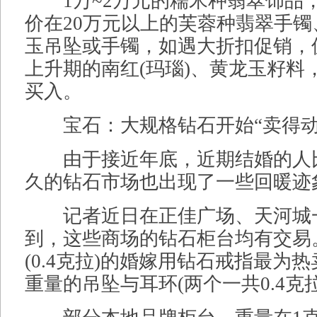
1万~2万元的糯米种翡翠饰品
价在20万元以上的芙蓉种翡翠手
玉吊坠或手镯，如遇大折扣促销，
上升期的南红(玛瑙)、黄龙玉籽料
买入。
宝石：大规格钻石开始“卖得动
由于接近年底，近期结婚的人
久的钻石市场也出现了一些回暖迹
记者近日在正佳广场、天河城
到，这些商场的钻石柜台均有交易
(0.4克拉)的婚嫁用钻石戒指最为
重量的吊坠与耳环(两个一共0.4克拉