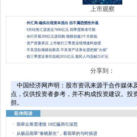
上市观察
·
外汇局:确实出现资本流出 但不属恐慌性外逃
·
9月结售汇逆差近7000亿元 四季度降准可期
·
央行开展200亿元逆回购 规模创逾3个月新低
·
资产质量承压 上市银行三季度业绩增速料放缓
·
不良贷款规模创新高 不良资产证券化需把握"火候"
·
前三季度证券印花税2051亿元 股民人均贡献2147元
分享到：
中国经济网声明：股市资讯来源于合作媒体
点，仅供投资者参考，并不构成投资建议。投
担。
延伸阅读
·
翡翠众筹需谨慎 10亿骗局引深思
·
从极品翡翠“春晓新生”，看翡翠的与时俱进