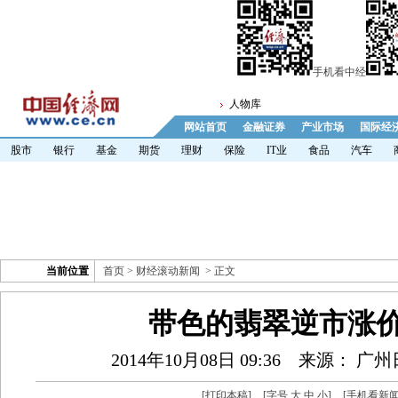
手机看中经
人物库
网站首页
金融证券
产业市场
国际经
股市
银行
基金
期货
理财
保险
IT业
食品
汽车
当前位置
首页
>
财经滚动新闻
> 正文
带色的翡翠逆市涨价
2014年10月08日 09:36
来源： 广州
[
打印本稿
]
[字号
大
中
小
]
[
手机看新