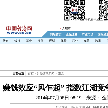
手机看中经
人物库
网站首页
金融证券
产业市场
国际经
股市
银行
基金
期货
理财
保险
IT业
食品
汽车
当前位置
首页
>
财经滚动新闻
> 正文
赚钱效应“风乍起” 指数江湖
2014年07月08日 08:19
来源： 
[
打印本稿
]
[字号
大
中
小
]
[
手机看新