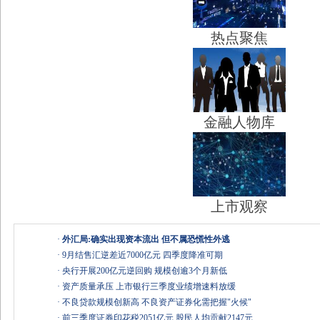
热点聚焦
金融人物库
上市观察
·
外汇局:确实出现资本流出 但不属恐慌性外逃
·
9月结售汇逆差近7000亿元 四季度降准可期
·
央行开展200亿元逆回购 规模创逾3个月新低
·
资产质量承压 上市银行三季度业绩增速料放缓
·
不良贷款规模创新高 不良资产证券化需把握"火候"
·
前三季度证券印花税2051亿元 股民人均贡献2147元