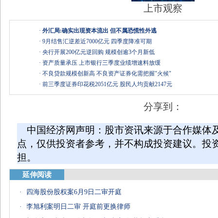
上市观察
·
外汇局:确实出现资本流出 但不属恐慌性外逃
·
9月结售汇逆差近7000亿元 四季度降准可期
·
央行开展200亿元逆回购 规模创逾3个月新低
·
资产质量承压 上市银行三季度业绩增速料放缓
·
不良贷款规模创新高 不良资产证券化需把握"火候"
·
前三季度证券印花税2051亿元 股民人均贡献2147元
分享到：
中国经济网声明：股市资讯来源于合作媒体
点，仅供投资者参考，并不构成投资建议。投
担。
延伸阅读
·
四海股份股权案6月9日二审开庭
·
李旭利案明日二审 开庭前更换律师