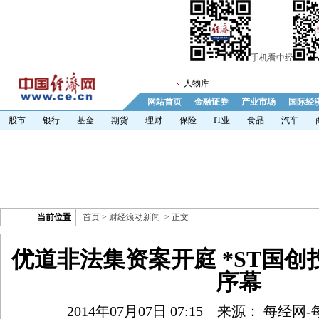
手机看中经
人物库
网站首页
金融证券
产业市场
国际经
股市
银行
基金
期货
理财
保险
IT业
食品
汽车
当前位置
首页
>
财经滚动新闻
> 正文
优道非法集资案开庭 *ST国
序幕
2014年07月07日 07:15
来源： 每经网