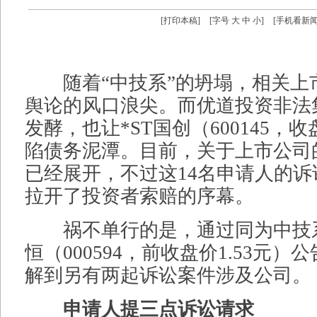
[
打印本稿
]
[字号
大
中
小
]
[
手机看新
随着“中技系”的坍塌，相关上
舆论的风口浪尖。而优道投资非法
发酵，也让*ST国创（600145，收
陷债务泥潭。目前，关于上市公司
已经展开，不过这14名申请人的
拉开了投资者索赔的序幕。
祸不单行的是，通过同为中技系
恒（000594，前收盘价1.53元）
解到另有两起诉讼案件涉及公司。
申请人提三点诉讼请求