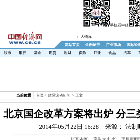
手机看中经
人物库
网站首页
金融证券
产业市场
国际经
股市
银行
基金
期货
理财
保险
IT业
食品
汽车
当前位置
首页
>
财经滚动新闻
> 正文
北京国企改革方案将出炉 分三
2014年05月22日 16:28
来源： 法制
[
打印本稿
]
[字号
大
中
小
]
[
手机看新