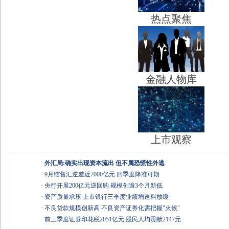
热点聚焦
金融人物库
上市观察
·
外汇局:确实出现资本流出 但不属恐慌性外逃
·
9月结售汇逆差近7000亿元 四季度降准可期
·
央行开展200亿元逆回购 规模创逾3个月新低
·
资产质量承压 上市银行三季度业绩增速料放缓
·
不良贷款规模创新高 不良资产证券化需把握"火候"
·
前三季度证券印花税2051亿元 股民人均贡献2147元