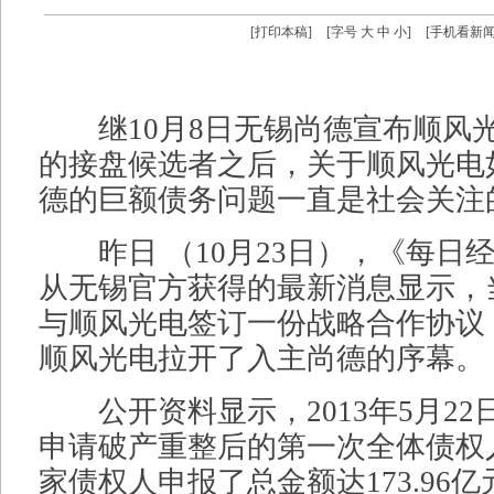
[
打印本稿
]
[字号
大
中
小
]
[
手机看新
继10月8日无锡尚德宣布顺风
的接盘候选者之后，关于顺风光电
德的巨额债务问题一直是社会关注
昨日 （10月23日），《每日
从无锡官方获得的最新消息显示，
与顺风光电签订一份战略合作协议
顺风光电拉开了入主尚德的序幕。
公开资料显示，2013年5月22
申请破产重整后的第一次全体债权人
家债权人申报了总金额达173.96