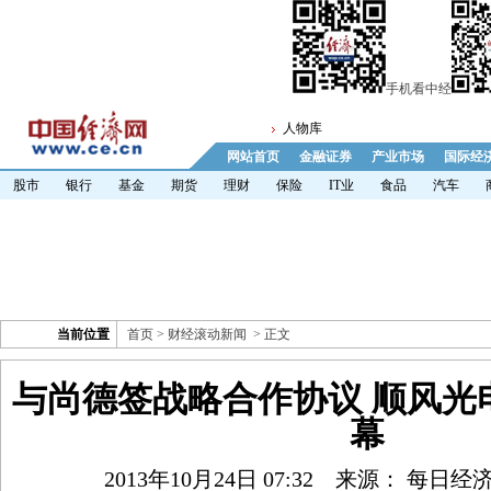
手机看中经
人物库
网站首页
金融证券
产业市场
国际经
股市
银行
基金
期货
理财
保险
IT业
食品
汽车
当前位置
首页
>
财经滚动新闻
> 正文
与尚德签战略合作协议 顺风光
幕
2013年10月24日 07:32
来源： 每日经