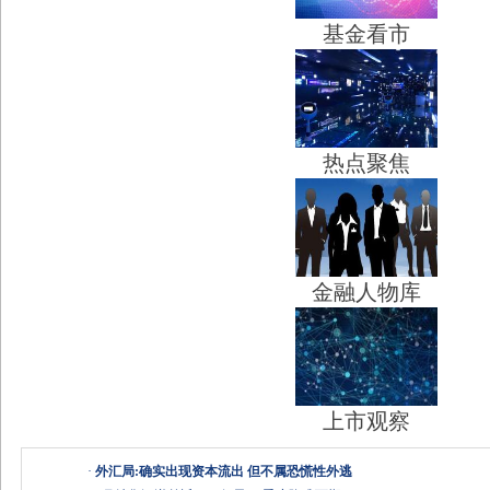
基金看市
热点聚焦
金融人物库
上市观察
·
外汇局:确实出现资本流出 但不属恐慌性外逃