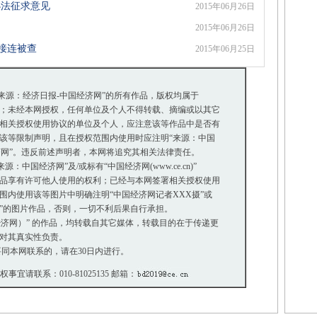
办法征求意见
2015年06月26日
动
2015年06月26日
司接连被查
2015年06月25日
“来源：经济日报-中国经济网”的所有作品，版权均属于
；未经本网授权，任何单位及个人不得转载、摘编或以其它
相关授权使用协议的单位及个人，应注意该等作品中是否有
等限制声明，且在授权范围内使用时应注明“来源：中国
济网”。违反前述声明者，本网将追究其相关法律责任。
中国经济网”及/或标有“中国经济网(www.ce.cn)”
品享有许可他人使用的权利；已经与本网签署相关授权使用
内使用该等图片中明确注明“中国经济网记者XXX摄”或
摄”的图片作品，否则，一切不利后果自行承担。
国经济网）” 的作品，均转载自其它媒体，转载目的在于传递更
对其真实性负责。
同本网联系的，请在30日内进行。
版权事宜请联系：010-81025135 邮箱：