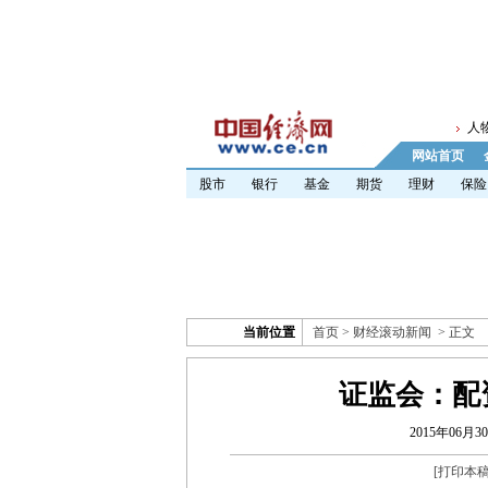
人
网站首页
股市
银行
基金
期货
理财
保险
当前位置
首页
>
财经滚动新闻
> 正文
证监会：配
2015年06月30
[
打印本