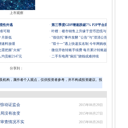
上市观察
恐慌性外逃
·
第三季度GDP增速跌破7% P2P平台应如何应对?
降准可期
·
叶檀：楼市销售上升缘于货币恐慌与贪婪
个月新低
·
"假信托"事件发酵 "公告"与"澄清公告"引争议
增速料放缓
·
“双十一”遇上快递实名制 今年网购收件会晚吗？
需把握"火候"
·
微信开收转账手续费 每月累计转账超2万开始收费
均贡献2147元
·
二手车电商“疯狂”烧钱或难持续
分享到：
及机构，属作者个人观点，仅供投资者参考，并不构成投资建议。投
增惊动证监会
2015年06月29日
格局没有改变
2015年06月27日
止审查情况不实
2015年06月26日