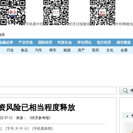
手机看中经
经济日报微信
中经网微信
物库
金融证券
产业市场
国际经济
时政社会
评论理论
地方经济
城市频道
IT业
食品
汽车
商车
能源
房产
医药
文化
会展
资风险已相当程度释放
日 07:12
来源： 《经济参考报》
稿
]
[字号
大
中
小
]
[
手机看新闻
]