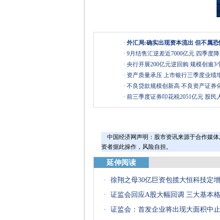
·
外汇局:确实出现资本流出 但不属
·
9月结售汇逆差近7000亿元 四季度
·
央行开展200亿元逆回购 规模创逾3
·
资产质量承压 上市银行三季度业绩
·
不良贷款规模创新高 不良资产证券化
·
前三季度证券印花税2051亿元 股民人
中国经济网声明：股市资讯来源于合作媒体
资者据此操作，风险自担。
延伸阅读
·
徐翔之母30亿巨资包揽大恒科技定
·
证监会回应A股大幅回调 三大基本
·
证监会：首发企业将出现大面积中