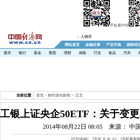
手机看中经
人物库
网站首页
金融证券
产业市场
国际经
股市
银行
基金
期货
理财
保险
IT业
食品
汽车
当前位置
首页
>
财经滚动新闻
> 正文
工银上证央企50ETF：关于变
2014年08月22日 08:05
来源： 中
[
打印本稿
]
[字号
大
中
小
]
[
手机看新