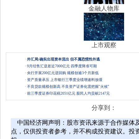
金融人物库
上市观察
·
外汇局:确实出现资本流出 但不属恐慌性外逃
·
9月结售汇逆差近7000亿元 四季度降准可期
·
央行开展200亿元逆回购 规模创逾3个月新低
·
资产质量承压 上市银行三季度业绩增速料放缓
·
不良贷款规模创新高 不良资产证券化需把握"火候"
·
前三季度证券印花税2051亿元 股民人均贡献2147元
分享到：
中国经济网声明：股市资讯来源于合作媒体
点，仅供投资者参考，并不构成投资建议。投