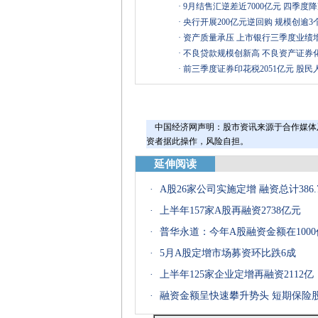
·
9月结售汇逆差近7000亿元 四季度
·
央行开展200亿元逆回购 规模创逾3
·
资产质量承压 上市银行三季度业绩
·
不良贷款规模创新高 不良资产证券化
·
前三季度证券印花税2051亿元 股民人
中国经济网声明：股市资讯来源于合作媒体
资者据此操作，风险自担。
延伸阅读
·
A股26家公司实施定增 融资总计386.
·
上半年157家A股再融资2738亿元
·
普华永道：今年A股融资金额在1000
·
5月A股定增市场募资环比跌6成
·
上半年125家企业定增再融资2112亿
·
融资金额呈快速攀升势头 短期保险