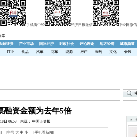
手机看中经
经济日报微信
中经网微信
物库
金融证券
产业市场
国际经济
时政社会
评论理论
地方经济
城市频道
IT业
食品
汽车
商车
能源
房产
医药
文化
会展
票融资金额为去年5倍
18日 06:58
来源： 中国证券报
稿
]
[字号
大
中
小
]
[
手机看新闻
]