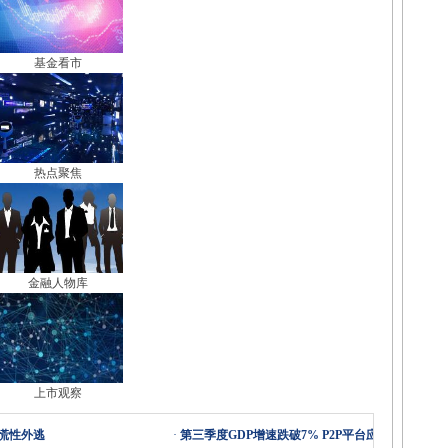
基金看市
热点聚焦
金融人物库
上市观察
恐慌性外逃
·
第三季度GDP增速跌破7% P2P平台应如何应对?