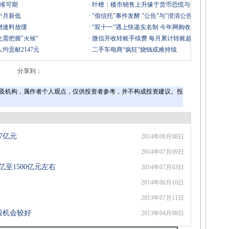
降准可期
·
叶檀：楼市销售上升缘于货币恐慌与贪婪
个月新低
·
"假信托"事件发酵 "公告"与"澄清公告"引争议
增速料放缓
·
“双十一”遇上快递实名制 今年网购收件会晚吗？
需把握"火候"
·
微信开收转账手续费 每月累计转账超2万开始收费
均贡献2147元
·
二手车电商“疯狂”烧钱或难持续
分享到：
及机构，属作者个人观点，仅供投资者参考，并不构成投资建议。投
7亿元
2014年08月08日
2014年07月09日
亿至1500亿元左右
2014年07月03日
2014年06月10日
2013年07月11日
股机会较好
2013年04月08日