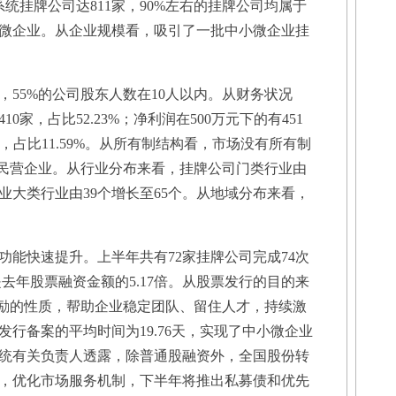
挂牌公司达811家，90%左右的挂牌公司均属于
微企业。从企业规模看，吸引了一批中小微企业挂
55%的公司股东人数在10人以内。从财务状况
0家，占比52.23%；净利润在500万元下的有451
1家，占比11.59%。从所有制结构看，市场没有所有制
是民营企业。从行业分布来看，挂牌公司门类行业由
监行业大类行业由39个增长至65个。从地域分布来看，
快速提升。上半年共有72家挂牌公司完成74次
是去年股票融资金额的5.17倍。从股票发行的目的来
激励的性质，帮助企业稳定团队、留住人才，持续激
行备案的平均时间为19.76天，实现了中小微企业
统有关负责人透露，除普通股融资外，全国股份转
，优化市场服务机制，下半年将推出私募债和优先