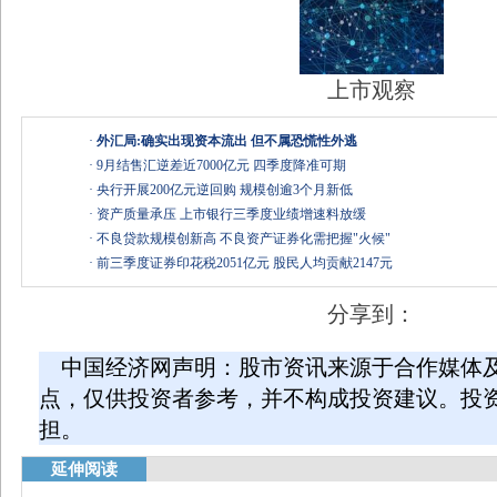
上市观察
·
外汇局:确实出现资本流出 但不属恐慌性外逃
·
9月结售汇逆差近7000亿元 四季度降准可期
·
央行开展200亿元逆回购 规模创逾3个月新低
·
资产质量承压 上市银行三季度业绩增速料放缓
·
不良贷款规模创新高 不良资产证券化需把握"火候"
·
前三季度证券印花税2051亿元 股民人均贡献2147元
分享到：
中国经济网声明：股市资讯来源于合作媒体
点，仅供投资者参考，并不构成投资建议。投
担。
延伸阅读