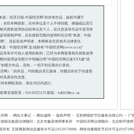
“来源：经济日报-中国经济网”的所有作品，版权均属于
；未经本网授权，任何单位及个人不得转载、摘编或以其它
相关授权使用协议的单位及个人，应注意该等作品中是否有
等限制声明，且在授权范围内使用时应注明“来源：中国
济网”。违反前述声明者，本网将追究其相关法律责任。
中国经济网”及/或标有“中国经济网(www.ce.cn)”
品享有许可他人使用的权利；已经与本网签署相关授权使用
内使用该等图片中明确注明“中国经济网记者XXX摄”或
摄”的图片作品，否则，一切不利后果自行承担。
国经济网）” 的作品，均转载自其它媒体，转载目的在于传递更
对其真实性负责。
同本网联系的，请在30日内进行。
版权事宜请联系：010-81025135 邮箱：
经济网
－
网站大事记
－
网站诚聘
－
版权声明
－
互联网视听节目服务自律公约
－
广
日报报业集团法律顾问：
北京市鑫诺律师事务所
中国经济网法律顾问：北京刚平律师
权所有
互联网新闻信息服务许可证(10120170008)
网络传播视听节目许可证(0107190)