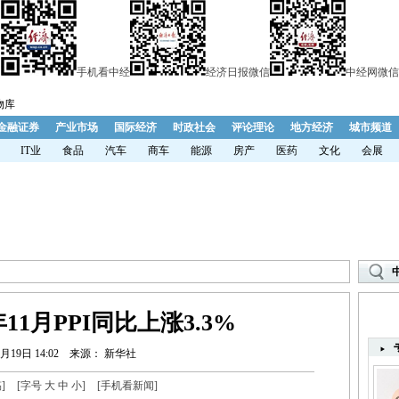
手机看中经
经济日报微信
中经网微信
物库
金融证券
产业市场
国际经济
时政社会
评论理论
地方经济
城市频道
IT业
食品
汽车
商车
能源
房产
医药
文化
会展
年11月PPI同比上涨3.3%
月19日 14:02
来源： 新华社
稿
]
[字号
大
中
小
]
[
手机看新闻
]