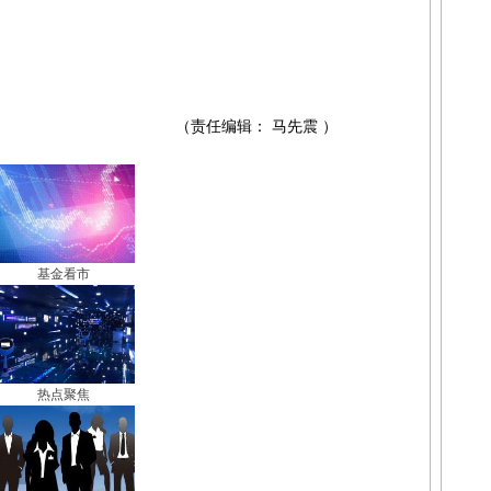
（责任编辑： 马先震 ）
基金看市
热点聚焦