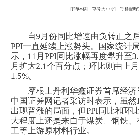
[
打印本稿
]
[字号
大
中
小
]
[
手机看新
自9月份同比增速由负转正之后
PPI一直延续上涨势头。国家统计
示，11月PPI同比涨幅再度攀升至3
月扩大2.1个百分点；环比则由上月
1.5%。
摩根士丹利华鑫证券首席经济
中国证券网记者采访时表示，虽然
出现普涨的局面，但PPI同比和环
大程度上还是来自于煤炭、钢铁、
工等上游原材料行业。