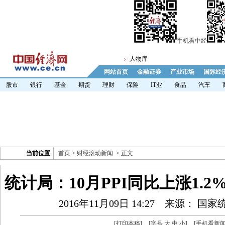
手机看中经
人物库
网站首页
金融证券
产业市场
国际经
股市
银行
基金
期货
理财
保险
IT业
食品
汽车
当前位置
首页
>
财经滚动新闻
> 正文
统计局：10月PPI同比上涨1.2%
2016年11月09日 14:27
来源： 国家
[
打印本稿
]
[字号
大
中
小
]
[
手机看新