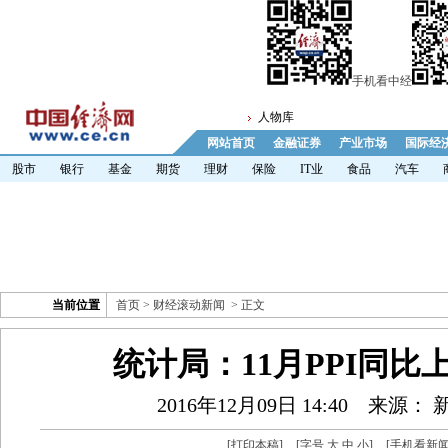
手机看中经
人物库
网站首页
金融证券
产业市场
国际经
股市
银行
基金
期货
理财
保险
IT业
食品
汽车
当前位置
首页
>
财经滚动新闻
> 正文
统计局：11月PPI同比上
2016年12月09日 14:40
来源： 
[
打印本稿
]
[字号
大
中
小
]
[
手机看新