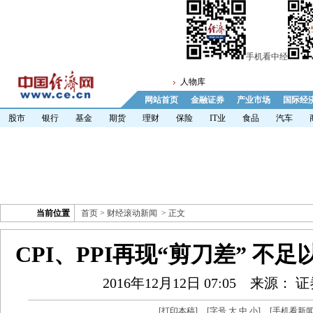
手机看中经
人物库
网站首页
金融证券
产业市场
国际经
股市
银行
基金
期货
理财
保险
IT业
食品
汽车
当前位置
首页
>
财经滚动新闻
> 正文
CPI、PPI再现“剪刀差” 不
2016年12月12日 07:05
来源： 
[
打印本稿
]
[字号
大
中
小
]
[
手机看新