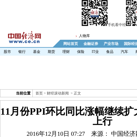
手机看中经
人物库
网站首页
金融证券
产业市场
国际经
股市
银行
基金
期货
理财
保险
IT业
食品
汽车
当前位置
首页
>
财经滚动新闻
> 正文
11月份PPI环比同比涨幅继续扩
上行
2016年12月10日 07:27
来源： 中国经